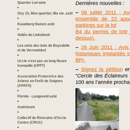
Dernières nouvelles :
Quartier Lorraine
–
06 juillet 2011 : Av
Oxy 15, Mon quartier, Ma vie. asbl
ensemble de 22 appa
Kauwberg Nature asbl
parkings sur le lot
B4 du permis de lotir 
Vallée du Linkebeek
dessus).
Les amis des bois de Buysdelle
–
29 Juin 2011 : Avis 
et de Verrewinkel
historiques implantés s
BPI.
Uccle n’est pas un long fleuve
tranquille (UPFT)
–
Signez la pétition
en
"
Cercle des Éclaireurs
Association Protectrice des
Arbres en Forêt de Soignes
100 ans l’année procha
(APAFS)
Floride - Langeveld asbl
Andrimont
Collectif de Riverains d’Uccle
Centre (CRUC)