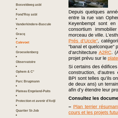
Bosveldweg asbl
Depuis quelques années
Fond’Roy asbl
entre la rue van Ophe
Keyenbempt sont en v
Vanderkindere-Bascule
consortium immobilie
Gracq
morceau de ville. L’es
Prés d’Uccle"
, catégor
Calevoet
"banal et quelconque" p
d’architecture
A2RC
. 
Groeselenberg
projet prévu sur le
plat
Observatoire
Si certains des édific
Ophem & C°
construction, d’autres
BPI sont telles qu’ils 
Parc Brugmann
de deux ans) un terrai
afin d’y étendre leur pro
Plateau Engeland-Puits
Consultez les docume
Protection et avenir d’Avijl
–
Plan terrier résuma
Quartier St-Job
cours et les projets futu