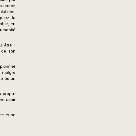
paisement
olutions,
quiez la
able, en
umanité
u être :
t de son
pionnier
, malgré
lme ou un
au propre
ès avoir
ce et se