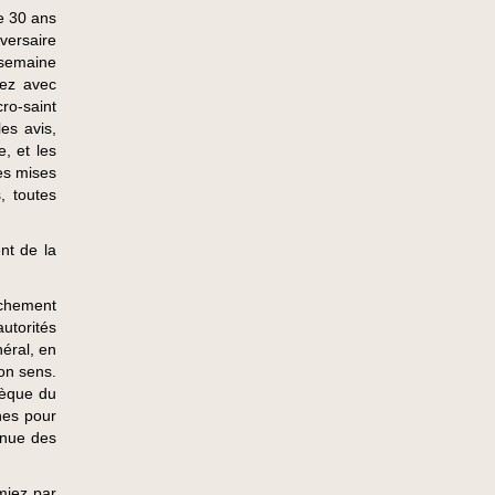
de 30 ans
versaire
 semaine
iez avec
ro-saint
es avis,
e, et les
les mises
, toutes
nt de la
tachement
utorités
néral, en
bon sens.
nsèque du
nes pour
tenue des
miez par