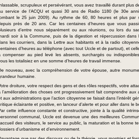
Inlassable, scrupuleux et persévérant, vous avez travaillé durant plus 
au service de l’ACQU et quasi 30 ans de Radio 1180 (le 30e anni
tombant le 25 juin 2009). Au rythme de 60, 80 heures et plus par
depuis près de 20 ans. Car les centaines d’heures que vous pass
plusieurs d’entre nous séparément ou aux réunions, ou lors du sac
mardi soir à la Commune, puis de la digestion et répercussion dans l
dans les courriers, dans la Lettre aux habitants et à la radio citoyenn
centaines d’heures au téléphone (avec tout Uccle et de partout), et cel
à compenser au pied levé les absents, surchargés ou indisponibles
vous les totalisiez en une somme d’heures de travail immense.
De nouveau, avec la compréhension de votre épouse, autre monume
grandeur humaine.
Votre droiture, votre respect des gens et des rôles respectifs, votre at
à l’amélioration des choses ont progressivement fait comprendre aux a
et aux administrations que l’action citoyenne se faisait dans l’intérêt gé
critique éclairante et positive, en lanceur d’alerte et pour aller dans le 
Par cette influence constante et constructive, jointe à la qualité intri
personnel communal, Uccle est devenue une des meilleures Commu
l’accueil des visiteurs, le service au public, la maturation et la bonne 
dossiers d’urbanisme et d’environnement.
Davantage que par des discours ou de la théorie, vous montriez et for