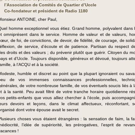
l’Association de Comités de Quartier d’Uccle
Co-fondateur et président de Radio 1180
Monsieur ANTOINE, cher Paul,
Quel homme exceptionnel vous étiez. Grand homme, polyvalent dans l
et omniprésent dans le service. Homme de valeur et de valeurs, 
cœur, de foi, de convictions, de devoir, de fidélité, de courage, de solid
réflexion, de service, d’écoute et de patience. Partisan du respect d
des droits et des valeurs ; du prévenir plutôt que guérir. Citoyen du m
pays et d’Uccle. Toujours disponible, généreux et dévoué, toujours atte
amille, à l’ACQU et à la société.
Modeste, humble et discret au point que la plupart ignoraient ou savai
peu de vos immenses connaissances professionnelles, techni
générales, de votre nombreuse famille, de vos éventuels soucis liés à l
et à la santé. Peu avait filtré de votre tranche horaire quotidienne ré
vos petits-enfants que vous alliez chercher à l’école, puis accompagn
leurs devoirs et leçons, dans le climat affectueux, réconfortant, s
organisé dont votre épouse avait le secret.
Plusieurs choses vous étaient étrangères : la sensation de faim, la fat
médiocrité, l’idée de supériorité, les prérogatives, l’esprit de revan
vacances !