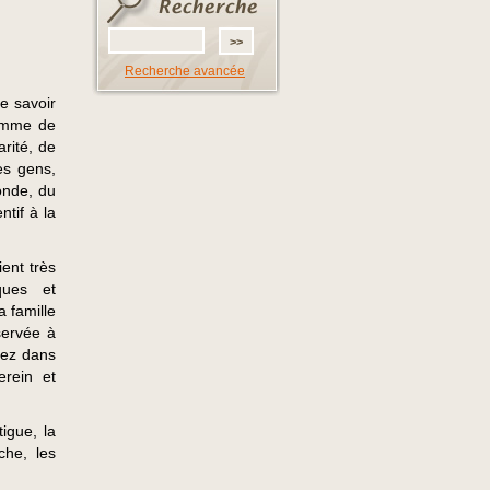
Recherche avancée
e savoir
homme de
arité, de
es gens,
onde, du
ntif à la
ent très
ques et
a famille
servée à
iez dans
erein et
igue, la
che, les