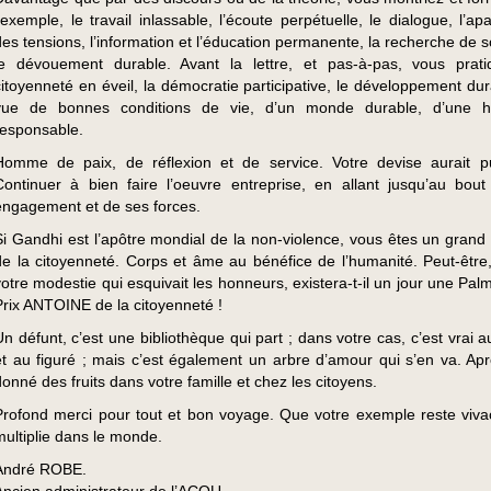
l’exemple, le travail inlassable, l’écoute perpétuelle, le dialogue, l’a
des tensions, l’information et l’éducation permanente, la recherche de s
le dévouement durable. Avant la lettre, et pas-à-pas, vous prati
citoyenneté en éveil, la démocratie participative, le développement dur
vue de bonnes conditions de vie, d’un monde durable, d’une h
responsable.
Homme de paix, de réflexion et de service. Votre devise aurait p
Continuer à bien faire l’oeuvre entreprise, en allant jusqu’au bou
engagement et de ses forces.
Si Gandhi est l’apôtre mondial de la non-violence, vous êtes un grand 
de la citoyenneté. Corps et âme au bénéfice de l’humanité. Peut-être
votre modestie qui esquivait les honneurs, existera-t-il un jour une Pa
Prix ANTOINE de la citoyenneté !
Un défunt, c’est une bibliothèque qui part ; dans votre cas, c’est vrai 
et au figuré ; mais c’est également un arbre d’amour qui s’en va. Apr
donné des fruits dans votre famille et chez les citoyens.
Profond merci pour tout et bon voyage. Que votre exemple reste viva
multiplie dans le monde.
André ROBE.