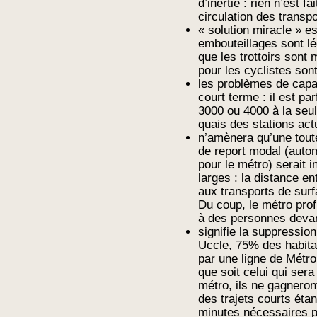
d’inertie : rien n’est f
circulation des trans
« solution miracle » e
embouteillages sont lé
que les trottoirs son
pour les cyclistes sont
les problèmes de capac
court terme : il est p
3000 ou 4000 à la seul
quais des stations act
n’amènera qu’une toute 
de report modal (autom
pour le métro) serait i
larges : la distance en
aux transports de surf
Du coup, le métro prof
à des personnes devant
signifie la suppressio
Uccle, 75% des habita
par une ligne de Métro,
que soit celui qui sera
métro, ils ne gagneron
des trajets courts étan
minutes nécessaires po