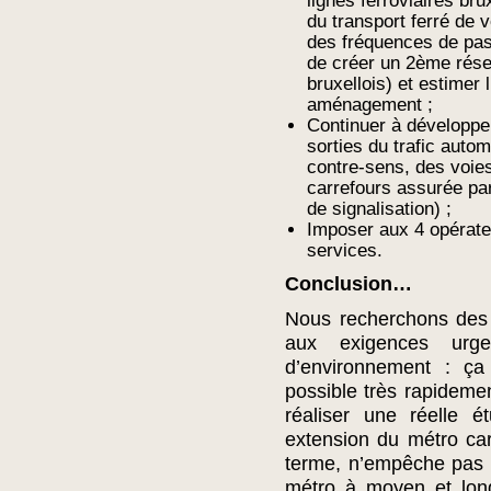
lignes ferroviaires bru
du transport ferré de 
des fréquences de pas
de créer un 2ème rés
bruxellois) et estimer
aménagement ;
Continuer à développe
sorties du trafic auto
contre-sens, des voies
carrefours assurée pa
de signalisation) ;
Imposer aux 4 opérateu
services.
Conclusion…
Nous recherchons des 
aux exigences urg
d’environnement : ça
possible très rapidem
réaliser une réelle é
extension du métro car
terme, n’empêche pas d
métro à moyen et lon