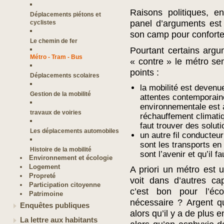
Raisons politiques, 
Déplacements piétons et
panel d’arguments est 
cyclistes
son camp pour conforter
Le chemin de fer
Pourtant certains arg
Métro - Tram - Bus
« contre » le métro sem
points :
Déplacements scolaires
la mobilité est devenu
Gestion de la mobilité
attentes contemporain
environnementale est a
travaux de voiries
réchauffement climatiq
faut trouver des soluti
Les déplacements automobiles
un autre fil conducteu
sont les transports en
Histoire de la mobilité
sont l’avenir et qu’il fa
Environnement et écologie
Logement
A priori un métro est 
Propreté
voit dans d’autres cap
Participation citoyenne
c’est bon pour l’éco
Patrimoine
nécessaire ? Argent qu
Enquêtes publiques
alors qu’il y a de plus 
La lettre aux habitants