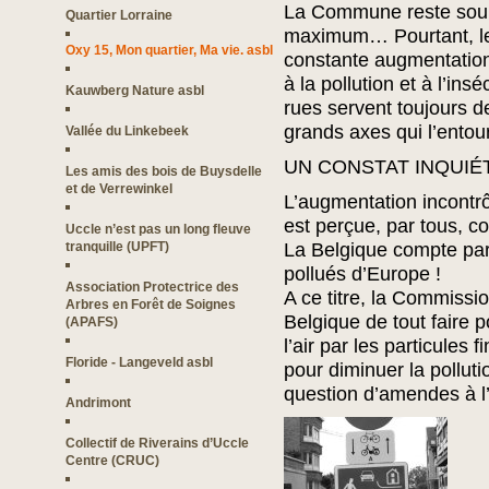
La Commune reste sourde
Quartier Lorraine
maximum… Pourtant, le 
Oxy 15, Mon quartier, Ma vie. asbl
constante augmentation, 
à la pollution et à l’ins
Kauwberg Nature asbl
rues servent toujours d
grands axes qui l’ento
Vallée du Linkebeek
UN CONSTAT INQUIÉT
Les amis des bois de Buysdelle
et de Verrewinkel
L’augmentation incontrô
est perçue, par tous,
Uccle n’est pas un long fleuve
tranquille (UPFT)
La Belgique compte par
pollués d’Europe !
Association Protectrice des
A ce titre, la Commiss
Arbres en Forêt de Soignes
Belgique de tout faire p
(APAFS)
l’air par les particules
Floride - Langeveld asbl
pour diminuer la pollut
question d’amendes à l
Andrimont
Collectif de Riverains d’Uccle
Centre (CRUC)