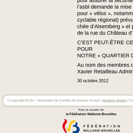
pour assurer la sécurit
l’asbl demande la mise
pour « vélos », notammen
cyclable régional) prévu
chée d’Alsemberg » et 
de la rue du Château d’
C’EST PEUT-ÊTRE C
POUR
NOTRE « QUARTIER
Au nom des membres de
Xavier Retailleau Admin
30
octobre
2012
© Copyright ACQU - Association de Comités de Quartier Ucclois |
Mentions légales
| Ce
Avec le soutien de
la Fédération Wallonie-Bruxelles