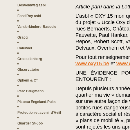
Bosveldweg asbl
Article paru dans la Le
L’asbl « OXY 15 mon quar
Fond’Roy asbl
du projet « Uccle Oxy d
Vanderkindere-Bascule
rues Bernaerts, Châtea
Fauvette, Paul Hankar,
Gracq
Repos, Robert Scott, V
Delvaux, Overhem et Va
Calevoet
Pour tout renseignemen
Groeselenberg
www.oxy15.be
et
www.o
Observatoire
UNE ÉVIDENCE PO
ENTOURENT :
Ophem & C°
Depuis plusieurs année
Parc Brugmann
quartier ma vie » dem
sur une autre façon de 
Plateau Engeland-Puits
petites rues dangereuse
Protection et avenir d’Avijl
à caractère social et 
« plans de mobilité », 
Quartier St-Job
sont rejetés les uns ap