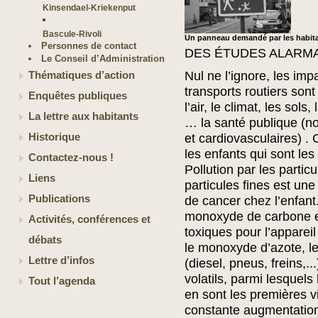
Kinsendael-Kriekenput
Bascule-Rivoli
Un panneau demandé par les habit
Personnes de contact
DES ÉTUDES ALARMA
Le Conseil d’Administration
Nul ne l’ignore, les i
Thématiques d’action
transports routiers son
Enquêtes publiques
l’air, le climat, les sols
La lettre aux habitants
… la santé publique (
Historique
et cardiovasculaires) . 
les enfants qui sont les
Contactez-nous !
Pollution par les particu
Liens
particules fines est un
Publications
de cancer chez l’enfant.
monoxyde de carbone et
Activités, conférences et
toxiques pour l’appareil 
débats
le monoxyde d’azote, le
Lettre d’infos
(diesel, pneus, freins,.
volatils, parmi lesquel
Tout l’agenda
en sont les premières v
constante augmentation