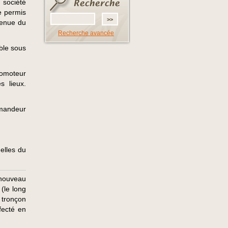
 société
 permis
venue du
Recherche avancée
ble sous
romoteur
 lieux.
emandeur
elles du
 nouveau
(le long
 tronçon
fecté en