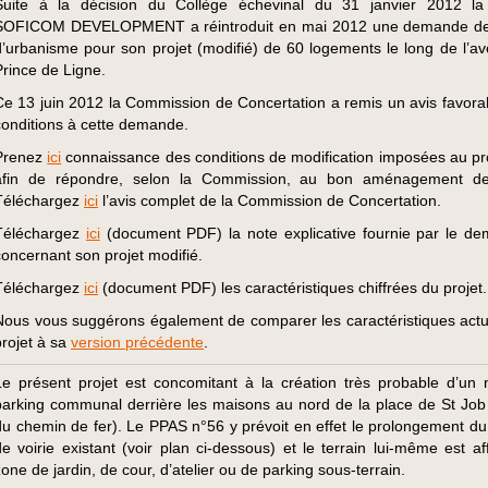
Suite à la décision du Collège échevinal du 31 janvier 2012 la
SOFICOM DEVELOPMENT a réintroduit en mai 2012 une demande de
d’urbanisme pour son projet (modifié) de 60 logements le long de l’a
Prince de Ligne.
Ce 13 juin 2012 la Commission de Concertation a remis un avis favora
conditions à cette demande.
Prenez
ici
connaissance des conditions de modification imposées au p
afin de répondre, selon la Commission, au bon aménagement des
Téléchargez
ici
l’avis complet de la Commission de Concertation.
Téléchargez
ici
(document PDF) la note explicative fournie par le d
concernant son projet modifié.
Téléchargez
ici
(document PDF) les caractéristiques chiffrées du projet.
Nous vous suggérons également de comparer les caractéristiques actu
projet à sa
version précédente
.
Le présent projet est concomitant à la création très probable d’un
parking communal derrière les maisons au nord de la place de St Job 
du chemin de fer). Le PPAS n°56 y prévoit en effet le prolongement du
de voirie existant (voir plan ci-dessous) et le terrain lui-même est af
zone de jardin, de cour, d’atelier ou de parking sous-terrain.