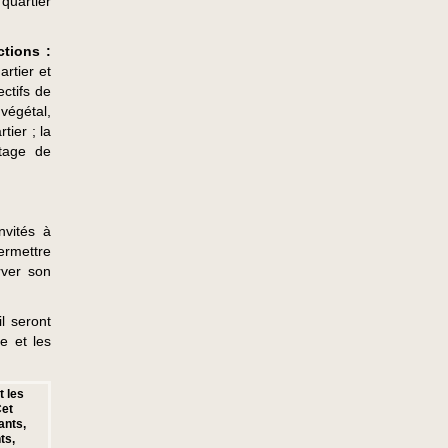
quartier
tions :
artier et
ectifs de
végétal,
tier ; la
rtage de
nvités à
permettre
rver son
l seront
e et les
 les
Cet
ants,
ts,