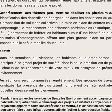
des synergies durables (qui perdurent) entre habitants et usagers du 
dans les domaines retenus par le projet.
Concrètement, ces thèmes peu- vent se décliner en plusieurs ac
l’identification des déperditions énergétiques dans les habitations du qu
la proposition de solutions collectives ; la mise en place de centres coll
compostage ; le recensement des richesses patrimoniales (historique, 
bâti,...) permettant de fédérer les habitants autour d’une identité de quar
réalisation d’aménagements offrant une plus grande place au pa
’espace public et à la mobilité douce ; etc.
A venir
Dans les semaines qui viennent, les habitants du quartier seront i
participer à ce grand projet de société, dont la seule ambition est de 
à chacun de se rencontrer et de vivre mieux en essayant de prése
environnement.
Des réunions seront organisées régulièrement. Des groupes de travai
constitués. La présence du plus grand nombre est bien sûr souhaité
nouvelles idées seront les bienvenues.
Pendant une année, les services de Bruxelles Environnement accompagneront
habitants du quartier dans le démarrage des projets et initiatives citoyennes. 
organisme apportera toute son expérience et mettra, à la disposition des habit
son savoir-faire et ses infrastructures, afin de faciliter la coproduction (habitan