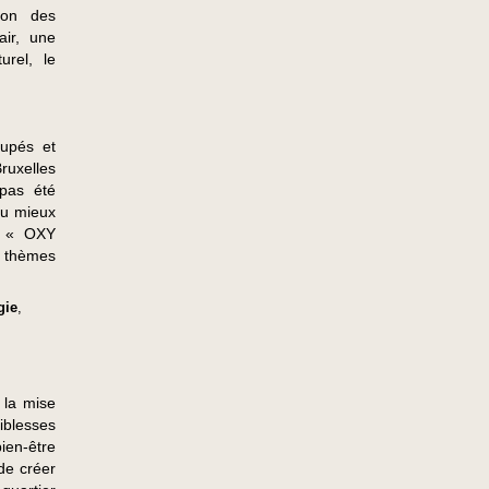
ion des
air, une
urel, le
oupés et
ruxelles
 pas été
au mieux
et « OXY
e thèmes
gie
,
 la mise
iblesses
bien-être
 de créer