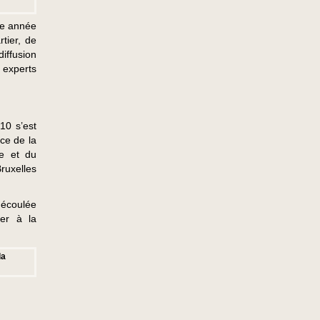
te année
tier, de
ffusion
t experts
10 s’est
nce de la
ne et du
ruxelles
 écoulée
ter à la
la