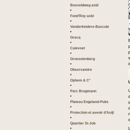
Bosveldweg asbl
Fond’Roy asbl
Vanderkindere-Bascule
Gracq
Calevoet
Groeselenberg
Observatoire
Ophem & C°
Parc Brugmann
Plateau Engeland-Puits
Protection et avenir d’Avijl
d
Quartier St-Job