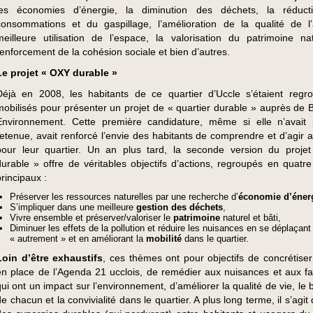
les économies d’énergie, la diminution des déchets, la réduct
consommations et du gaspillage, l’amélioration de la qualité de l’
meilleure utilisation de l’espace, la valorisation du patrimoine nat
renforcement de la cohésion sociale et bien d’autres.
Le projet « OXY durable »
Déjà en 2008, les habitants de ce quartier d’Uccle s’étaient regr
mobilisés pour présenter un projet de « quartier durable » auprès de B
Environnement. Cette première candidature, même si elle n’avait
retenue, avait renforcé l’envie des habitants de comprendre et d’agir 
pour leur quartier. Un an plus tard, la seconde version du proj
durable » offre de véritables objectifs d’actions, regroupés en quatr
principaux :
Préserver les ressources naturelles par une recherche d’
économie d’éner
S’impliquer dans une meilleure
gestion des déchets
,
Vivre ensemble et préserver/valoriser le
patrimoine
naturel et bâti,
Diminuer les effets de la pollution et réduire les nuisances en se déplaçant
« autrement » et en améliorant la
mobilité
dans le quartier.
Loin d’être exhaustifs
, ces thèmes ont pour objectifs de concrétiser
en place de l’Agenda 21 ucclois, de remédier aux nuisances et aux fa
qui ont un impact sur l’environnement, d’améliorer la qualité de vie, le 
de chacun et la convivialité dans le quartier. A plus long terme, il s’agit