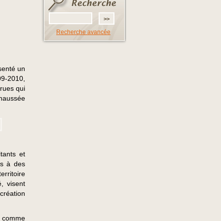
Recherche avancée
senté un
09-2010,
rues qui
Chaussée
tants et
és à des
rritoire
, visent
création
ux comme