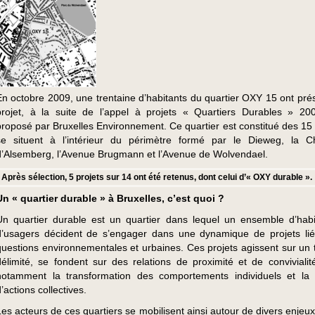
En octobre 2009, une trentaine d’habitants du quartier OXY 15 ont pré
projet, à la suite de l’appel à projets « Quartiers Durables » 20
proposé par Bruxelles Environnement. Ce quartier est constitué des 15 
se situent à l’intérieur du périmètre formé par le Dieweg, la 
d’Alsemberg, l’Avenue Brugmann et l’Avenue de Wolvendael.
Après sélection, 5 projets sur 14 ont été retenus, dont celui d’« OXY durable ».
Un « quartier durable » à Bruxelles, c’est quoi ?
Un quartier durable est un quartier dans lequel un ensemble d’habi
d’usagers décident de s’engager dans une dynamique de projets li
questions environnementales et urbaines. Ces projets agissent sur un te
délimité, se fondent sur des relations de proximité et de convivialité
notamment la transformation des comportements individuels et la 
’actions collectives.
Les acteurs de ces quartiers se mobilisent ainsi autour de divers enje