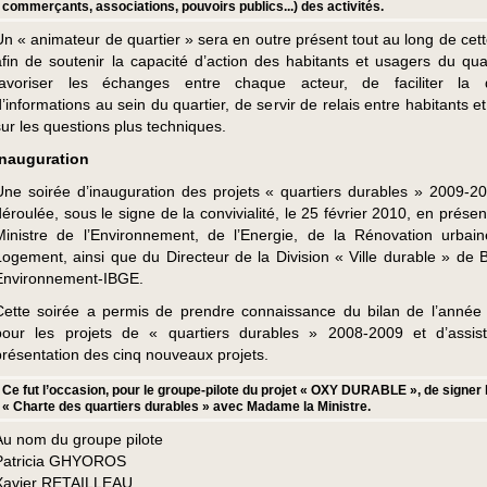
commerçants, associations, pouvoirs publics...) des activités.
Un « animateur de quartier » sera en outre présent tout au long de cet
afin de soutenir la capacité d’action des habitants et usagers du quar
favoriser les échanges entre chaque acteur, de faciliter la di
d’informations au sein du quartier, de servir de relais entre habitants e
sur les questions plus techniques.
Inauguration
Une soirée d’inauguration des projets « quartiers durables » 2009-20
déroulée, sous le signe de la convivialité, le 25 février 2010, en prése
Ministre de l’Environnement, de l’Energie, de la Rénovation urbai
Logement, ainsi que du Directeur de la Division « Ville durable » de B
Environnement-IBGE.
Cette soirée a permis de prendre connaissance du bilan de l’année
pour les projets de « quartiers durables » 2008-2009 et d’assis
présentation des cinq nouveaux projets.
Ce fut l’occasion, pour le groupe-pilote du projet « OXY DURABLE », de signer 
« Charte des quartiers durables » avec Madame la Ministre.
Au nom du groupe pilote
Patricia GHYOROS
Xavier RETAILLEAU