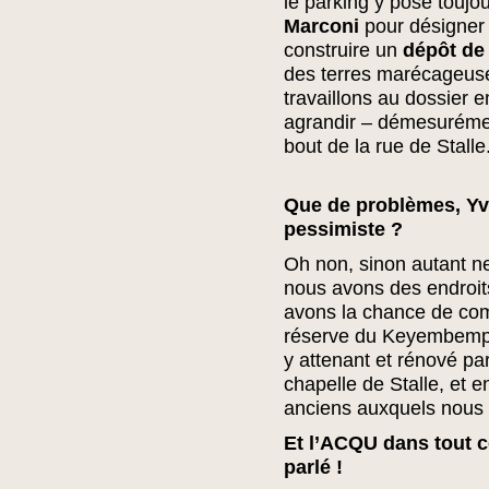
le parking y pose toujo
Marconi
pour désigner 
construire un
dépôt de
des terres marécageuse
travaillons au dossier e
agrandir – démesurémen
bout de la rue de Stalle
Que de problèmes, Yvet
pessimiste ?
Oh non, sinon autant ne p
nous avons des endroit
avons la chance de com
réserve du Keyembempt
y attenant et rénové pa
chapelle de Stalle, et 
anciens auxquels nous 
Et l’ACQU dans tout 
parlé !