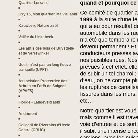
quand et pourquoi ce 
Quartier Lorraine
Ce comité de quartier a
Oxy 15, Mon quartier, Ma vie. asbl
1999
à la suite d’une fe
qui a eu pour résultat de
Kauwberg Nature asbl
automobile dans les ru
Vallée du Linkebeek
n’a été que temporaire 
devenu permanent ! Et 
Les amis des bois de Buysdelle
conducteurs pressés ava
et de Verrewinkel
nos paisibles rues. Nos
Uccle n’est pas un long fleuve
prévues à cet effet, ell
tranquille (UPFT)
de subir un tel charroi
d’eau, on ne compte plu
Association Protectrice des
Arbres en Forêt de Soignes
les ruptures de canalisat
(APAFS)
fissures dans les murs,
etc…
Floride - Langeveld asbl
Notre quartier est voué 
Andrimont
mais comme il est traver
voie d’entrée et de sort
Collectif de Riverains d’Uccle
Centre (CRUC)
il subit une intense circ
camions, avec les nuis