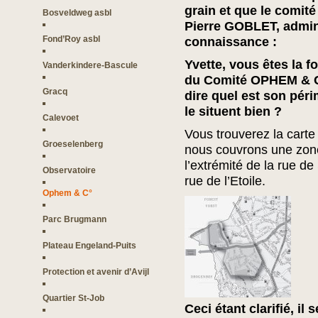
grain et que le comi
Bosveldweg asbl
Pierre GOBLET, admin
Fond’Roy asbl
connaissance :
Yvette, vous êtes la f
Vanderkindere-Bascule
du Comité OPHEM & C
Gracq
dire quel est son pér
le situent bien ?
Calevoet
Vous trouverez la cart
Groeselenberg
nous couvrons une zone
l’extrémité de la rue de 
Observatoire
rue de l’Etoile.
Ophem & C°
Parc Brugmann
Plateau Engeland-Puits
Protection et avenir d’Avijl
Quartier St-Job
Ceci étant clarifié, il 