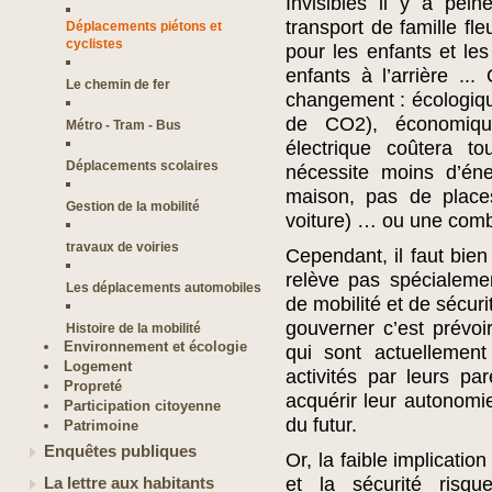
Invisibles il y a pei
transport de famille fl
Déplacements piétons et
cyclistes
pour les enfants et les
enfants à l’arrière ..
Le chemin de fer
changement : écologiqu
de CO2), économiqu
Métro - Tram - Bus
électrique coûtera t
Déplacements scolaires
nécessite moins d’éne
maison, pas de place
Gestion de la mobilité
voiture) … ou une comb
travaux de voiries
Cependant, il faut bie
relève pas spécialemen
Les déplacements automobiles
de mobilité et de sécuri
gouverner c’est prévoi
Histoire de la mobilité
Environnement et écologie
qui sont actuellement
Logement
activités par leurs pa
Propreté
acquérir leur autonomi
Participation citoyenne
du futur.
Patrimoine
Enquêtes publiques
Or, la faible implicati
et la sécurité risqu
La lettre aux habitants