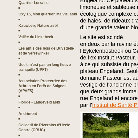
Engeland. Ce plateau s
Quartier Lorraine
limoneuse et sableuse 
écologique complexe co
Oxy 15, Mon quartier, Ma vie. asbl
de haies, de rideaux d’
Kauwberg Nature asbl
d’une grande valeur bio
Le site est scindé
Vallée du Linkebeek
en deux par la ravine ét
Les amis des bois de Buysdelle
l’Eykelenbosbeek ou G
et de Verrewinkel
de l’ex Institut Pasteu
à ce qui subsiste du pa
Uccle n’est pas un long fleuve
tranquille (UPFT)
plateau Engeland. Seule
domaine Pasteur est auj
Association Protectrice des
vestige de l’ancienne p
Arbres en Forêt de Soignes
que deux grands immeu
(APAFS)
rue Engeland et encor
Floride - Langeveld asbl
par l’
Institut de Santé P
Andrimont
Collectif de Riverains d’Uccle
Centre (CRUC)