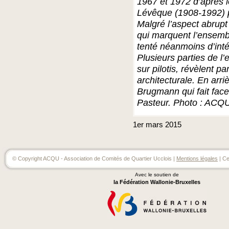
1967 et 1972 d’après l
Lévêque (1908-1992) po
Malgré l’aspect abrup
qui marquent l’ensemble
tenté néanmoins d’int
Plusieurs parties de l
sur pilotis, révèlent p
architecturale. En arri
Brugmann qui fait face
Pasteur. Photo : ACQU
1er
mars
2015
© Copyright ACQU - Association de Comités de Quartier Ucclois |
Mentions légales
| Ce
Avec le soutien de
la Fédération Wallonie-Bruxelles