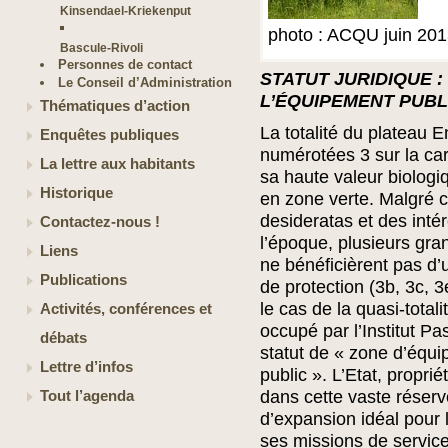
Kinsendael-Kriekenput
photo : ACQU juin 20
Bascule-Rivoli
Personnes de contact
STATUT JURIDIQUE 
Le Conseil d’Administration
L’ÉQUIPEMENT PUBLI
Thématiques d’action
La totalité du plateau E
Enquêtes publiques
numérotées 3 sur la car
La lettre aux habitants
sa haute valeur biolog
Historique
en zone verte. Malgré ce
desideratas et des intér
Contactez-nous !
l’époque, plusieurs gra
Liens
ne bénéficièrent pas d’
Publications
de protection (3b, 3c, 
le cas de la quasi-totali
Activités, conférences et
occupé par l’Institut Pas
débats
statut de « zone d’équip
Lettre d’infos
public ». L’Etat, propri
dans cette vaste réserv
Tout l’agenda
d’expansion idéal pour
ses missions de service p