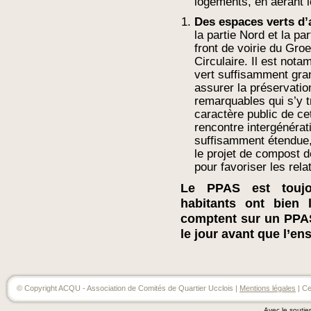
logements, en aérant l
Des espaces verts d’
la partie Nord et la pa
front de voirie du Gro
Circulaire. Il est not
vert suffisamment gra
assurer la préservatio
remarquables qui s’y t
caractère public de ce
rencontre intergénérati
suffisamment étendue,
le projet de compost d
pour favoriser les rela
Le PPAS est toujo
habitants ont bien l
comptent sur un PPAS 
le jour avant que l’en
© Copyright ACQU - Association de Comités de Quartier Ucclois |
Mentions légales
| Ce
Avec le soutie