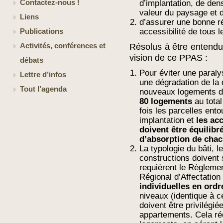
Contactez-nous !
d’implantation, de den
valeur du paysage et du
Liens
d’assurer une bonne r
accessibilité de tous l
Publications
Activités, conférences et
Résolus à être entendus
vision de ce PPAS :
débats
Pour éviter une paralys
Lettre d’infos
une dégradation de la 
Tout l’agenda
nouveaux logements do
80 logements
au total
fois les parcelles ento
implantation et
les acc
doivent être équilibr
d’absorption de chac
La typologie du bâti, l
constructions doivent 
requièrent le Règleme
Régional d’Affectatio
individuelles en ord
niveaux (identique à ce
doivent être privilégi
appartements. Cela réd