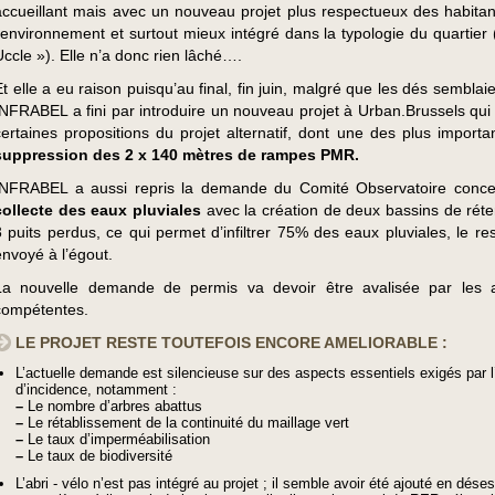
accueillant mais avec un nouveau projet plus respectueux des habitan
l’environnement et surtout mieux intégré dans la typologie du quartier 
Uccle »). Elle n’a donc rien lâché….
Et elle a eu raison puisqu’au final, fin juin, malgré que les dés semblaie
INFRABEL a fini par introduire un nouveau projet à Urban.Brussels qui
certaines propositions du projet alternatif, dont une des plus import
suppression des 2 x 140 mètres de rampes PMR.
INFRABEL a aussi repris la demande du Comité Observatoire conce
collecte des eaux pluviales
avec la création de deux bassins de réte
3 puits perdus, ce qui permet d’infiltrer 75% des eaux pluviales, le re
envoyé à l’égout.
La nouvelle demande de permis va devoir être avalisée par les a
compétentes.
LE PROJET RESTE TOUTEFOIS ENCORE AMELIORABLE :
L’actuelle demande est silencieuse sur des aspects essentiels exigés par l
d’incidence, notamment :
–
Le nombre d’arbres abattus
–
Le rétablissement de la continuité du maillage vert
–
Le taux d’imperméabilisation
–
Le taux de biodiversité
L’abri - vélo n’est pas intégré au projet ; il semble avoir été ajouté en dése