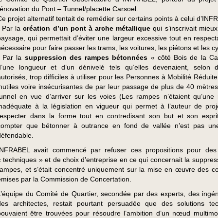
rénovation du Pont – Tunnel/placette Carsoel.
Ce projet alternatif tentait de remédier sur certains points à celui d’IN
• Par la
création d’un pont à arche métallique
qui s’inscrivait mieu
paysage, qui permettait d’éviter une largeur excessive tout en respecta
écessaire pour faire passer les trams, les voitures, les piétons et les cy
• Par la
suppression des rampes bétonnées
« côté Bois de la C
d’une longueur et d’un dénivelé tels qu’elles devenaient, selon 
autorisés, trop difficiles à utiliser pour les Personnes à Mobilité Réduit
inutiles voire insécurisantes de par leur passage de plus de 40 mètres
tunnel en vue d’arriver sur les voies (Les rampes n’étaient qu’une
inadéquate à la législation en vigueur qui permet à l’auteur de proj
respecter dans la forme tout en contredisant son but et son espri
compter que bétonner à outrance en fond de vallée n’est pas un
défendable.
INFRABEL avait commencé par refuser ces propositions pour des 
« techniques » et de choix d’entreprise en ce qui concernait la suppres
rampes, et s’était concentré uniquement sur la mise en œuvre des co
émises par la Commission de Concertation.
L’équipe du Comité de Quartier, secondée par des experts, des ingén
des architectes, restait pourtant persuadée que des solutions te
pouvaient être trouvées pour résoudre l’ambition d’un nœud multimo