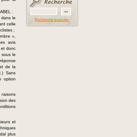
FRABEL :
x dans le
Recherche avancée
nt celle
clistes ;
ambre »,
des avis
e et donc
 sous le
 réponse
et de la
t.) Sans
e option
raisons
sion des
nditions
ieurs et
chniques
dal plus