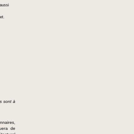
 aussi
et.
s sont à
nnaires,
nuera de