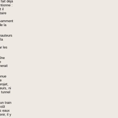
fait déjà
ntionne :
 il
taire
fisamment
de la
 hauteurs
la
r les
Une
e
erait
tenue
de
rojet,
eurs, ni
e tunnel
un train
coût
es eaux
nir, il y