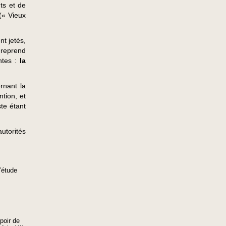
ts et de
(« Vieux
nt jetés,
 reprend
antes :
la
rnant la
ntion, et
ste étant
utorités
’étude
spoir de