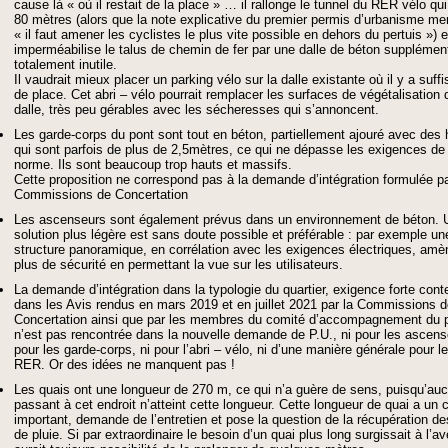
cause là « où il restait de la place » … il rallonge le tunnel du RER vélo qui 
80 mètres (alors que la note explicative du premier permis d’urbanisme me
« il faut amener les cyclistes le plus vite possible en dehors du pertuis ») et
imperméabilise le talus de chemin de fer par une dalle de béton supplémen
totalement inutile.
Il vaudrait mieux placer un parking vélo sur la dalle existante où il y a suf
de place. Cet abri – vélo pourrait remplacer les surfaces de végétalisation 
dalle, très peu gérables avec les sécheresses qui s’annoncent.
Les garde-corps du pont sont tout en béton, partiellement ajouré avec des
qui sont parfois de plus de 2,5mètres, ce qui ne dépasse les exigences de 
norme. Ils sont beaucoup trop hauts et massifs.
Cette proposition ne correspond pas à la demande d’intégration formulée pa
Commissions de Concertation
Les ascenseurs sont également prévus dans un environnement de béton. 
solution plus légère est sans doute possible et préférable : par exemple un
structure panoramique, en corrélation avec les exigences électriques, amèn
plus de sécurité en permettant la vue sur les utilisateurs.
La demande d’intégration dans la typologie du quartier, exigence forte con
dans les Avis rendus en mars 2019 et en juillet 2021 par la Commissions 
Concertation ainsi que par les membres du comité d’accompagnement du p
n’est pas rencontrée dans la nouvelle demande de P.U., ni pour les ascens
pour les garde-corps, ni pour l’abri – vélo, ni d’une manière générale pour l
RER. Or des idées ne manquent pas !
Les quais ont une longueur de 270 m, ce qui n’a guère de sens, puisqu’auc
passant à cet endroit n’atteint cette longueur. Cette longueur de quai a un 
important, demande de l’entretien et pose la question de la récupération d
de pluie. Si par extraordinaire le besoin d’un quai plus long surgissait à l’ave