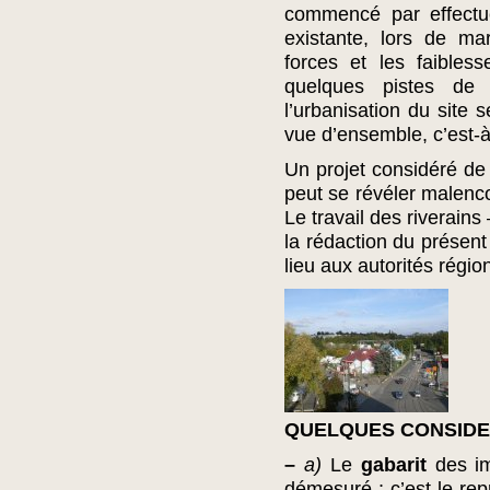
commencé par effectue
existante, lors de ma
forces et les faibles
quelques pistes de 
l’urbanisation du site 
vue d’ensemble, c’est-à-
Un projet considéré de 
peut se révéler malenco
Le travail des riverain
la rédaction du présent 
lieu aux autorités régi
QUELQUES CONSIDE
–
a)
Le
gabarit
des im
démesuré ; c’est le rep