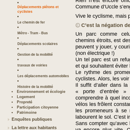
Rien n’est encore offi
Commune d’Uccle s’eng
Déplacements piétons et
cyclistes
Vive le cyclisme, mais
Le chemin de fer
C’est la négation de
Métro - Tram - Bus
Un parc comme celu
chemins étroits, est de
Déplacements scolaires
peuvent y jouer, y couri
(non électrique !)
Gestion de la mobilité
Un tel parc est un ref
et qui souhaitent éviter
travaux de voiries
Le rythme des promene
Les déplacements automobiles
cyclistes. Alors, les vo
Il suffit d’aller dans 
Histoire de la mobilité
« porte d’entrée »
Environnement et écologie
Logement
comprendre à quel inco
Propreté
vélos les frôlent const
Participation citoyenne
les promeneurs à se m
Patrimoine
labourent le sol. C’est i
Enquêtes publiques
Sans compter qu’avec le
La lettre aux habitants
va encore plus vite. 