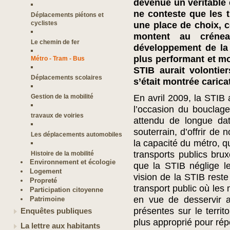
devenue un véritable 
ne conteste que les 
Déplacements piétons et
cyclistes
une place de choix, c
montent au créne
Le chemin de fer
développement de la 
plus performant et mo
Métro - Tram - Bus
STIB aurait volontier
Déplacements scolaires
s’était montrée carica
Gestion de la mobilité
En avril 2009, la STIB 
l’occasion du bouclag
travaux de voiries
attendu de longue dat
souterrain, d’offrir de 
Les déplacements automobiles
la capacité du métro, qu
transports publics brux
Histoire de la mobilité
Environnement et écologie
que la STIB néglige le
Logement
vision de la STIB reste
Propreté
transport public où les
Participation citoyenne
en vue de desservir a
Patrimoine
présentes sur le territ
Enquêtes publiques
plus approprié pour ré
La lettre aux habitants