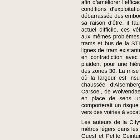
afin d’améliorer l’effi
conditions d’exploitati
débarrassée des emboute
sa raison d’être, il fa
actuel difficile, ces v
aux mêmes problèmes d
trams et bus de la ST
lignes de tram existante
en contradiction avec
plaident pour une hiéra
des zones 30. La mise 
où la largeur est ins
chaussée d’Alsembe
Carsoel, de Wolvendael
en place de sens uni
comporterait un risque 
vers des voiries à vocat
Les auteurs de la Cityv
métros légers dans les
Ouest et Petite Ceintu