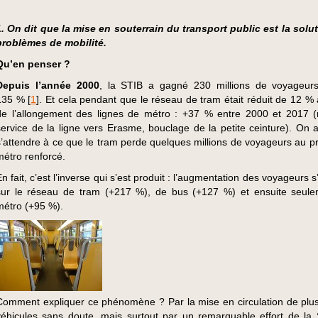
1. On dit que la mise en souterrain du transport public est la solu
problèmes de mobilité.
Qu’en penser ?
Depuis l’année 2000
, la STIB a gagné 230 millions de voyageurs
135 %
[
1
]
. Et cela pendant que le réseau de tram était réduit de 12 % 
de l’allongement des lignes de métro : +37 % entre 2000 et 2017 
service de la ligne vers Erasme, bouclage de la petite ceinture). On a
s’attendre à ce que le tram perde quelques millions de voyageurs au pro
métro renforcé.
n fait, c’est l’inverse qui s’est produit : l’augmentation des voyageurs s’
sur le réseau de tram (+217 %), de bus (+127 %) et ensuite seul
métro (+95 %).
Comment expliquer ce phénomène ? Par la mise en circulation de plu
véhicules sans doute, mais surtout par un remarquable effort de la