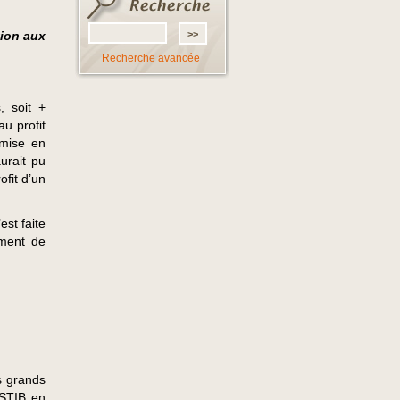
tion aux
Recherche avancée
, soit +
au profit
(mise en
urait pu
fit d’un
est faite
ement de
s grands
 STIB en