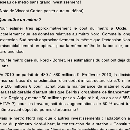
réseau de métro sans grand investissement !
(Note de Vincent Carton postérieure au débat)
Que coûte un métro ?
Pour estimer très approximativement le coût du métro à Uccle, 
actuellement que les données relatives au métro Nord. Comme la lon
l’extension Sud serait approximativement la même que l’extension Nor
vraisemblablement on opterait pour la même méthode du bouclier, on
faire une idée.
Pour le métro gare du Nord - Bordet, les estimations du coût ont déjà d
7 ans.
En 2010 on parlait de 480 à 580 millions €. En février 2013, la décisi
prise sur base d’une estimation d’un coût d’infrastructure de 570 milli
de 100 millions € pour l’achat plus la maintenance de matériel roula
paraissait gérable d’autant plus que Beliris (l’organisme de financemen
de la Région) y mettait 50 millions par an. Aujourd’hui, on en est à 858
(HTVA ?) pour les travaux, soit des augmentations de 50 % avant tr
même avant dépôt du permis d’urbanisme !
Mais le métro Nord implique d’autres investissements : l’adaptation 
lourd du prémétro Nord-Albert, la construction de la station « Constitut
transformation de la station Albert et enfin l’acquisition de rames de m