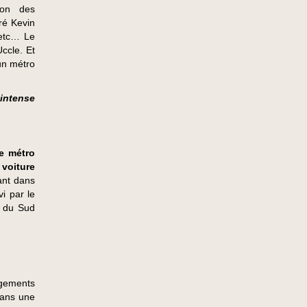
ion des
ré Kevin
 etc… Le
ccle. Et
un métro
 intense
le métro
 voiture
nant dans
i par le
s du Sud
ngements
dans une