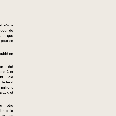
il n’y a
gueur de
d et que
 peut se
oublé en
on a été
ons € et
nt. Cela
t fédéral
 millions
avaux et
au métro
ion », la
étro. Les