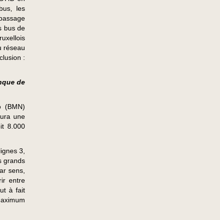
us, les
 passage
s bus de
ruxellois
du réseau
clusion :
anque de
o (BMN)
aura une
it 8.000
lignes 3,
s grands
ar sens,
ir entre
t à fait
maximum