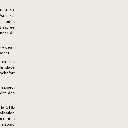
r le 51
évolue à
es modes
st sacrée
ander du
ervices
:
agner.
duire les
la place
Rochefort
le samedi
ilité des
 la STIB
alisation
s et des
 un 2ème