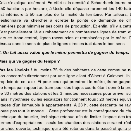
Cela s’explique aisément. En effet si la densité à Schaerbeek tourne a
250 habitants par hectare, à Uccle elle dépasse rarement les 140 habi
est inférieure à 50 sur plus de la moitié du territoire. Par ailleurs, 
gestionnaire va chercher à écrêter la pointe de demande de dif
manières pour minimiser ses coûts de production. Et enfin, s’il y a cett
c’est partiellement lié au rabattement de nombreuses lignes de tram e
vers ce tronc central, lignes raccourcies et remplacées par le métro. R
réseau dans le sens de plus de lignes directes irait dans le bon sens.
3. On fait aussi valoir que le métro permettra de gagner du temps.
Mais qui va gagner du temps ?
Pas les Ucclois !
Au moins 75 % des habitants de cette commune n
pas concernés directement par une ligne allant d’Albert à Calevoet, ils
trop loin de cet axe. Et pour ceux qui prendront le métro, ils ne gagne
de temps par rapport au tram pour des trajets courts étant donné la pr
de 30 mètres des stations et les 3 minutes nécessaires pour arriver sur
dans l’hypothèse où les escalators fonctionnent tous ; 28 mètres équiva
étages d’un immeuble à appartements. A 23 h, cette descente ne rav
doute pas tout le monde... Cette profondeur est la conséquence du cho
technique du bouclier, technique retenue afin de limiter l’impact des t
termes d’expropriations : seuls les chantiers des stations seraient réa
tranchée ouverte, technique qui a été retenue dans le passé et qui a 