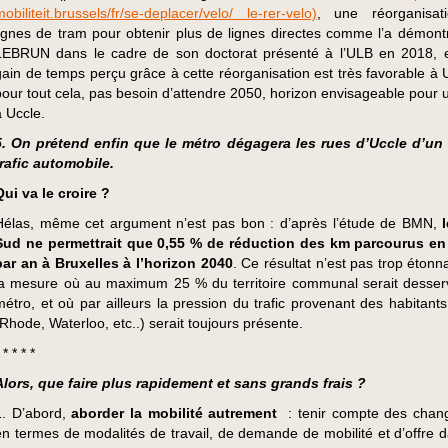
mobiliteit.brussels/fr/se-deplacer/velo/ le-rer-velo)
, une réorganisat
lignes de tram pour obtenir plus de lignes directes comme l’a démont
LEBRUN dans le cadre de son doctorat présenté à l’ULB en 2018,
gain de temps perçu grâce à cette réorganisation est très favorable à U
pour tout cela, pas besoin d’attendre 2050, horizon envisageable pour 
à Uccle.
5. On prétend enfin que le métro dégagera les rues d’Uccle d’un
trafic automobile.
Qui va le croire ?
Hélas, même cet argument n’est pas bon : d’après l’étude de BMN,
Sud ne permettrait que 0,55 % de réduction des km parcourus en
par an à Bruxelles à l’horizon 2040
. Ce résultat n’est pas trop éton
la mesure où au maximum 25 % du territoire communal serait desserv
métro, et où par ailleurs la pression du trafic provenant des habitant
(Rhode, Waterloo, etc..) serait toujours présente.
 * * * *
Alors, que faire plus rapidement et sans grands frais ?
1. D’abord,
aborder la mobilité autrement
: tenir compte des cha
en termes de modalités de travail, de demande de mobilité et d’offre 