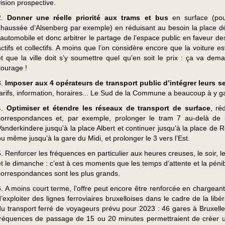
vision prospective.
2.
Donner une réelle priorité aux trams et bus
en surface (pou
chaussée d’Alsenberg par exemple) en réduisant au besoin la place d
l’automobile et donc arbitrer le partage de l’espace public en faveur d
actifs et collectifs. A moins que l’on considère encore que la voiture e
et que la ville doit s’y soumettre quel qu’en soit le prix : ça va dem
courage !
.
Imposer aux 4 opérateurs de transport public d’intégrer leurs s
tarifs, information, horaires... Le Sud de la Commune a beaucoup à y g
4.
Optimiser et étendre les réseaux de transport de surface
, ré
correspondances et, par exemple, prolonger le tram 7 au-delà de 
Vanderkindere jusqu’à la place Albert et continuer jusqu’à la place de 
ou même jusqu’à la gare du Midi, et prolonger le 3 vers l’Est.
5. Renforcer les fréquences en particulier aux heures creuses, le soir, 
et le dimanche : c’est à ces moments que les temps d’attente et la pénib
correspondances sont les plus grands.
6. A moins court terme, l’offre peut encore être renforcée en chargeant
d’exploiter des lignes ferroviaires bruxelloises dans le cadre de la libér
du transport ferré de voyageurs prévu pour 2023 : 46 gares à Bruxelle
fréquences de passage de 15 ou 20 minutes permettraient de créer