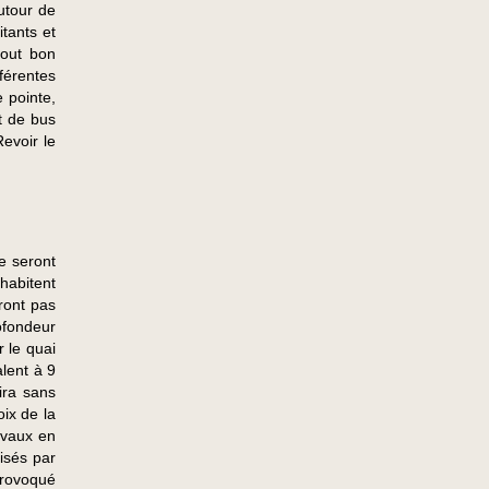
utour de
tants et
tout bon
férentes
e pointe,
t de bus
evoir le
e seront
 habitent
ront pas
ofondeur
 le quai
lent à 9
ira sans
ix de la
ravaux en
lisés par
provoqué