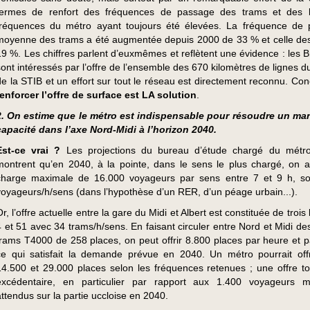
termes de renfort des fréquences de passage des trams et des b
fréquences du métro ayant toujours été élevées. La fréquence de
moyenne des trams a été augmentée depuis 2000 de 33 % et celle de
19 %. Les chiffres parlent d’euxmêmes et reflètent une évidence : les B
sont intéressés par l’offre de l’ensemble des 670 kilomètres de lignes 
de la STIB et un effort sur tout le réseau est directement reconnu. Con
renforcer l’offre de surface est LA solution
.
2. On estime que le métro est indispensable pour résoudre un m
capacité dans l’axe Nord-Midi à l’horizon 2040.
Est-ce vrai ?
Les projections du bureau d’étude chargé du métr
montrent qu’en 2040, à la pointe, dans le sens le plus chargé, on 
charge maximale de 16.000 voyageurs par sens entre 7 et 9 h, so
voyageurs/h/sens (dans l’hypothèse d’un RER, d’un péage urbain...).
r, l’offre actuelle entre la gare du Midi et Albert est constituée de trois 
4 et 51 avec 34 trams/h/sens. En faisant circuler entre Nord et Midi de
trams T4000 de 258 places, on peut offrir 8.800 places par heure et p
ce qui satisfait la demande prévue en 2040. Un métro pourrait offr
14.500 et 29.000 places selon les fréquences retenues ; une offre tou
excédentaire, en particulier par rapport aux 1.400 voyageurs 
attendus sur la partie uccloise en 2040.