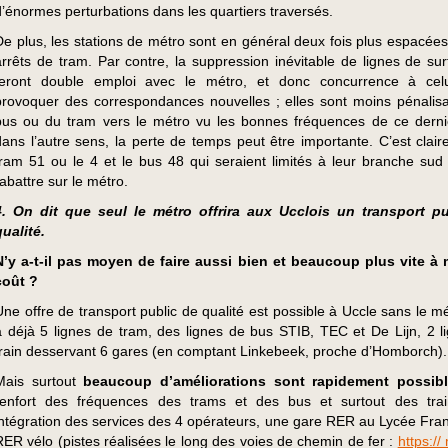
d’énormes perturbations dans les quartiers traversés.
De plus, les stations de métro sont en général deux fois plus espacées
arrêts de tram. Par contre, la suppression inévitable de lignes de sur
feront double emploi avec le métro, et donc concurrence à celu
provoquer des correspondances nouvelles ; elles sont moins pénalis
bus ou du tram vers le métro vu les bonnes fréquences de ce derni
dans l’autre sens, la perte de temps peut être importante. C’est clair
tram 51 ou le 4 et le bus 48 qui seraient limités à leur branche sud
rabattre sur le métro.
4. On dit que seul le métro offrira aux Ucclois un transport p
qualité.
N’y a-t-il pas moyen de faire aussi bien et beaucoup plus vite à
coût ?
Une offre de transport public de qualité est possible à Uccle sans le mét
a déjà 5 lignes de tram, des lignes de bus STIB, TEC et De Lijn, 2 l
train desservant 6 gares (en comptant Linkebeek, proche d’Homborch).
Mais surtout
beaucoup d’améliorations sont rapidement possib
renfort des fréquences des trams et des bus et surtout des tra
intégration des services des 4 opérateurs, une gare RER au Lycée Fran
RER vélo (pistes réalisées le long des voies de chemin de fer :
https://