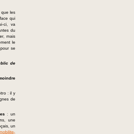
 que les
face qui
i-ci, va
antes du
er, mais
ement le
 pour se
ublic de
 moindre
ro : il y
ignes de
les
: un
ins, une
çais, un
 mobilite-