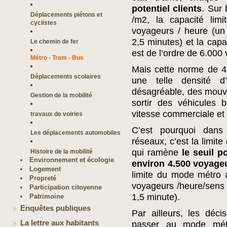
potentiel clients
. Sur
Déplacements piétons et
/m2, la capacité lim
cyclistes
voyageurs / heure (un 
2,5 minutes) et la cap
Le chemin de fer
est de l’ordre de 6.000
Métro - Tram - Bus
Mais cette norme de 4 
Déplacements scolaires
une telle densité d
désagréable, des mouv
Gestion de la mobilité
sortir des véhicules 
vitesse commerciale et
travaux de voiries
C’est pourquoi dans
Les déplacements automobiles
réseaux, c’est la limite
qui ramène
le seuil 
Histoire de la mobilité
Environnement et écologie
environ 4.500 voyageu
Logement
limite du mode métro 
Propreté
voyageurs /heure/sens 
Participation citoyenne
1,5 minute).
Patrimoine
Enquêtes publiques
Par ailleurs, les déci
La lettre aux habitants
passer au mode métr