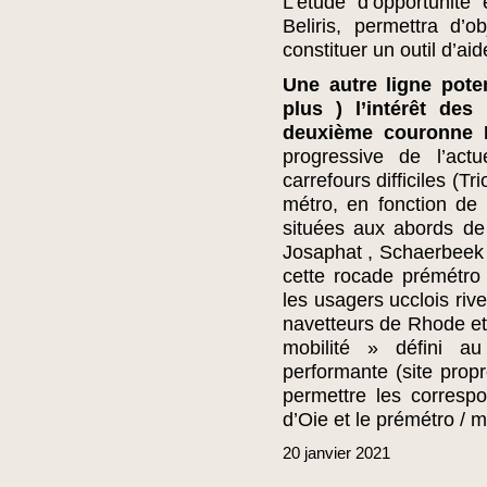
L’étude d’opportunité
Beliris, permettra d’o
constituer un outil d’aid
Une autre ligne poten
plus ) l’intérêt des
deuxième couronne 
progressive de l’act
carrefours difficiles (T
métro, en fonction de 
situées aux abords de
Josaphat , Schaerbeek -
cette rocade prémétro 
les usagers ucclois riv
navetteurs de Rhode et 
mobilité » défini 
performante (site prop
permettre les corres
d’Oie et le prémétro / m
20
janvier
2021