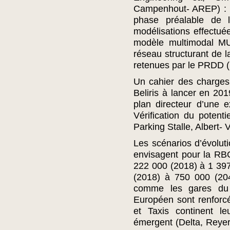
Campenhout- AREP) : E
phase préalable de 
modélisations effectué
modèle multimodal MU
réseau structurant de l
retenues par le PRDD (
Un cahier des charges
Beliris à lancer en 2019
plan directeur d’une e
Vérification du potenti
Parking Stalle, Albert- V
Les scénarios d’évolut
envisagent pour la RB
222 000 (2018) à 1 39
(2018) à 750 000 (204
comme les gares du M
Européen sont renforcé
et Taxis continent l
émergent (Delta, Reyer