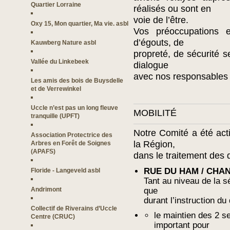
Quartier Lorraine
réalisés ou sont en
voie de l’être.
Oxy 15, Mon quartier, Ma vie. asbl
Vos préoccupations e
d’égouts, de
Kauwberg Nature asbl
propreté, de sécurité s
Vallée du Linkebeek
dialogue
avec nos responsable
Les amis des bois de Buysdelle
et de Verrewinkel
Uccle n’est pas un long fleuve
MOBILITÉ
tranquille (UPFT)
Notre Comité a été act
Association Protectrice des
la Région,
Arbres en Forêt de Soignes
(APAFS)
dans le traitement des 
RUE DU HAM / CHAN
Floride - Langeveld asbl
Tant au niveau de la s
Andrimont
que
durant l’instruction du
Collectif de Riverains d’Uccle
le maintien des 2 s
Centre (CRUC)
important pour