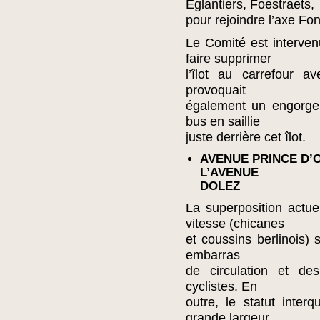
Eglantiers, Foestraets,
pour rejoindre l’axe Fo
Le Comité est interve
faire supprimer
l’îlot au carrefour a
provoquait
également un engorgem
bus en saillie
juste derrière cet îlot.
AVENUE PRINCE D’
L’AVENUE
DOLEZ
La superposition actue
vitesse (chicanes
et coussins berlinois)
embarras
de circulation et de
cyclistes. En
outre, le statut inter
grande largeur