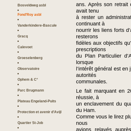
ans. Après son retrait
Bosveldweg asbl
avait tenu
Fond’Roy asbl
à rester un administra
continuant à
Vanderkindere-Bascule
nourrir les liens forts 
resterons
Gracq
fidèles aux objectifs qu
Calevoet
prescriptions
du Plan Particulier d’
Groeselenberg
lorsque
l’intérêt général est en 
Observatoire
autorités
Ophem & C°
communales.
Le fait marquant en 2
Parc Brugmann
réussie, à
Plateau Engeland-Puits
un enclavement du qua
du Ham.
Protection et avenir d’Avijl
Comme vous le lirez pl
nous
Quartier St-Job
avions relayés aup