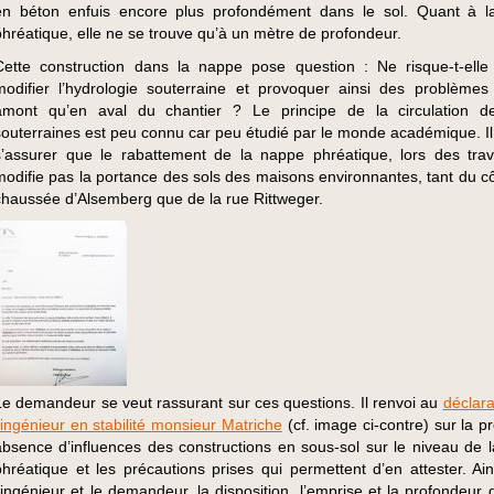
en béton enfuis encore plus profondément dans le sol. Quant à 
phréatique, elle ne se trouve qu’à un mètre de profondeur.
Cette construction dans la nappe pose question : Ne risque-t-ell
modifier l’hydrologie souterraine et provoquer ainsi des problèmes
amont qu’en aval du chantier ? Le principe de la circulation d
souterraines est peu connu car peu étudié par le monde académique. Il 
s’assurer que le rabattement de la nappe phréatique, lors des tra
modifie pas la portance des sols des maisons environnantes, tant du cô
chaussée d’Alsemberg que de la rue Rittweger.
Le demandeur se veut rassurant sur ces questions. Il renvoi au
déclara
l’ingénieur en stabilité monsieur Matriche
(cf. image ci-contre) sur la p
absence d’influences des constructions en sous-sol sur le niveau de 
phréatique et les précautions prises qui permettent d’en attester. Ain
l’ingénieur et le demandeur, la disposition, l’emprise et la profondeur