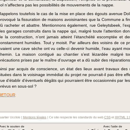
sol n’affectera pas les possibilités de mouvements de la nappe.
Rappelons toutefois le cas de la mise en place des égouts avenue Dol
provoqué la fissuration de maisons avoisinantes que la Commune a fi
dû racheter et abattre. Mentionnons également, rue Geleytsbeek, l’ex
des garages construits dans la nappe qui, malgré toute l’attention don
de la construction, n’ont jamais atteint l’étanchéité escomptée et d
constamment humides. Tout y moisit. Par ailleurs des voisins de ce pro
avaient une cave sèche ont vu celle-ci devenir humide, l’eau ayant mod
chemin. La maison contiguë au chantier s’est lézardée malgré to
précautions prises par le maître d’ouvrage et a dû subir des réparations
Ainsi par acquis de conscience, un état des lieux avant travaux des
situées dans le voisinage immédiat du projet ne pourrait-il pas être ef
vue d’établir d’éventuels dégâts qui pourraient être occasionnés par le
prévus en sous-sol ?
RETOUR
artier Ucclois |
Mentions légales
| Ce site respecte les standards du web
CSS
et
XHTML 1.
Avec le soutien de
Avec l'aide de