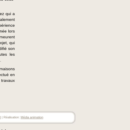
ez qui a
nalement
périence
née lors
emeurent
jet, qui
ifié son
utes les
.
 maisons
fectué en
s travaux
0
| Réalisation:
Média animation