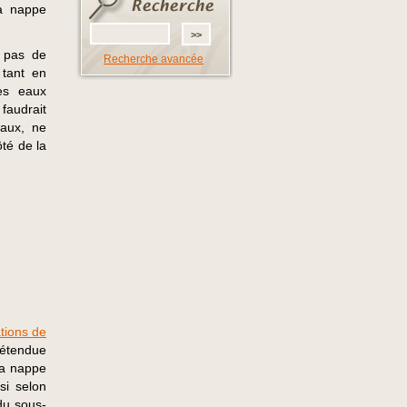
la nappe
e pas de
Recherche avancée
 tant en
es eaux
faudrait
vaux, ne
té de la
tions de
rétendue
la nappe
si selon
 du sous-