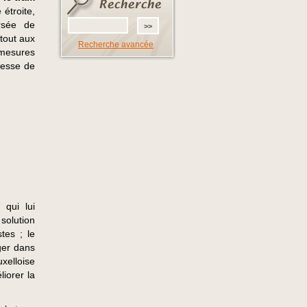
 étroite,
rsée de
rtout aux
Recherche avancée
 mesures
itesse de
 qui lui
solution
tes ; le
ger dans
xelloise
iorer la