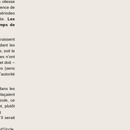
 vitesse
uence de
périodes
vée.
Les
emps de
raissent
dant les
 soit le
es n’ont
et doit –
es (sens
autorité
dans les
laçaient
oule, ce
t, plutôt
g
il serait
d’Uccle,