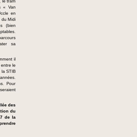
, le tram
us « Van
Uccle en
 du Midi
s (bien
eptables.
arcours
ater sa
mment il
 entre le
e la STIB
années.
ns. Pour
eraient
llée des
ation du
7 de la
prendre