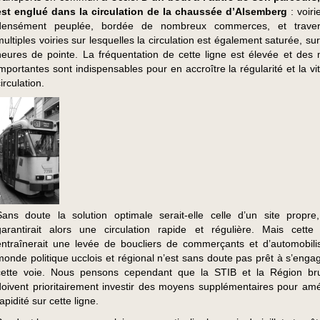
est englué dans la circulation de la chaussée d’Alsemberg
: voirie
densément peuplée, bordée de nombreux commerces, et trave
multiples voiries sur lesquelles la circulation est également saturée, su
heures de pointe. La fréquentation de cette ligne est élevée et des
importantes sont indispensables pour en accroître la régularité et la v
irculation.
Sans doute la solution optimale serait-elle celle d’un site propre,
garantirait alors une circulation rapide et régulière. Mais cette 
entraînerait une levée de boucliers de commerçants et d’automobilis
monde politique ucclois et régional n’est sans doute pas prêt à s’enga
cette voie. Nous pensons cependant que la STIB et la Région bru
doivent prioritairement investir des moyens supplémentaires pour amél
apidité sur cette ligne.