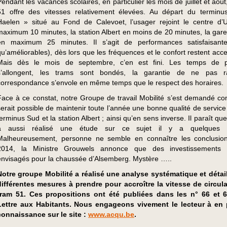
Pendant les vacances scolaires, en particulier les mois de juillet et août
51 offre des vitesses relativement élevées. Au départ du termin
Haelen » situé au Fond de Calevoet, l’usager rejoint le centre d’
maximum 10 minutes, la station Albert en moins de 20 minutes, la gare
en maximum 25 minutes. Il s’agit de performances satisfaisante
qu’améliorables), dès lors que les fréquences et le confort restent acc
Mais dès le mois de septembre, c’en est fini. Les temps de p
s’allongent, les trams sont bondés, la garantie de ne pas r
correspondance s’envole en même temps que le respect des horaires.
Face à ce constat, notre Groupe de travail Mobilité s’est demandé co
serait possible de maintenir toute l’année une bonne qualité de service
terminus Sud et la station Albert ; ainsi qu’en sens inverse. Il paraît qu
a aussi réalisé une étude sur ce sujet il y a quelques 
Malheureusement, personne ne semble en connaître les conclusio
2014, la Ministre Grouwels annonce que des investissements s
envisagés pour la chaussée d’Alsemberg. Mystère …..
Notre groupe Mobilité a réalisé une analyse systématique et détai
différentes mesures à prendre pour accroître la vitesse de circul
tram 51. Ces propositions ont été publiées dans les n° 66 et 6
Lettre aux Habitants. Nous engageons vivement le lecteur à en 
connaissance sur le site :
www.acqu.be
.