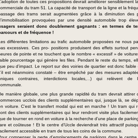
L’adoption de toutes ces propositions devrait améliorer sensiblement la
commerciale du tram 51. La capacité de transport de la ligne et la fréq
passage des trams serait augmentées grâce à la diminution des 
d’immobilisation provoquées par une densité automobile trop éle
usagers seraient donc doublement gagnants : en termes de t
parcours et de fréquence !
Les différentes limitations au trafic automobile proposées ne nous pa
pas excessives. Ces pro- positions produisent des effets surtout pen
heures de pointe et ne touchent que le nombre « excessif » de voitures,
faible pourcentage qui génère les files. Pendant le reste du temps, ell
que peu d’impact. Le report sur des voiries de quartier est donc faible 
s’il est néanmoins constaté – être empêché par des mesures adapté
uniques contraires, interdictions locales,...) qui relèvent de l’
communale.
De manière globale, une plus grande rapidité du tram devrait attirer 
commerces ucclois des clients supplémentaires qui, jusque là, se dép
en voiture. C’est le transfert modal qui est en marche ! Un tram qui r
sont des clients supplémentaires qui leur rendront visite plus facilemen
que de tourner en rond en voiture à la recherche d’une place de parkin
rare et coûteuse ! Et le centre d’Uccle deviendrait très attractif puisqu’
facilement accessible en tram de tous les coins de la commune.
Pour compenser la perte d’emplacements de parkings dans le centre 