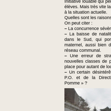
Initiative louable qui p
élèves. Mais très vite l
à la situation actuelle.
Quelles sont les raisons
On peut citer :
–
La concurrence sévère
–
La baisse de natalité
dans le Sud, qui por
maternel, aussi bien 
réseau communal.
–
Une erreur de stra
nouvelles classes de p
place pour autant de lo
–
Un certain désintérê
P.O. et de la Direc
Pomme » ?