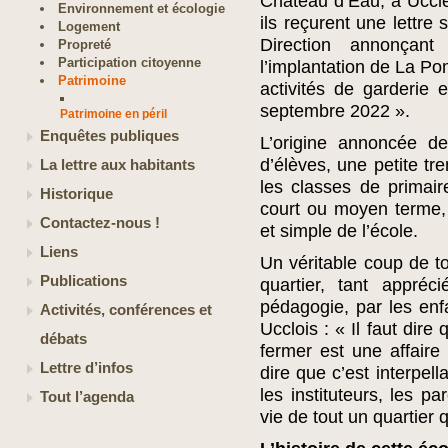
Château d’Eau, à Uccle,
Environnement et écologie
ils reçurent une lettre
Logement
Direction annonçant
Propreté
Participation citoyenne
l’implantation de La P
Patrimoine
activités de garderie 
septembre 2022 ».
Patrimoine en péril
Enquêtes publiques
L’origine annoncée de
d’élèves, une petite tr
La lettre aux habitants
les classes de primai
Historique
court ou moyen terme, 
Contactez-nous !
et simple de l’école.
Liens
Un véritable coup de to
Publications
quartier, tant appréc
pédagogie, par les enf
Activités, conférences et
Ucclois : « Il faut dire
débats
fermer est une affair
Lettre d’infos
dire que c’est interpell
les instituteurs, les pa
Tout l’agenda
vie de tout un quartier 