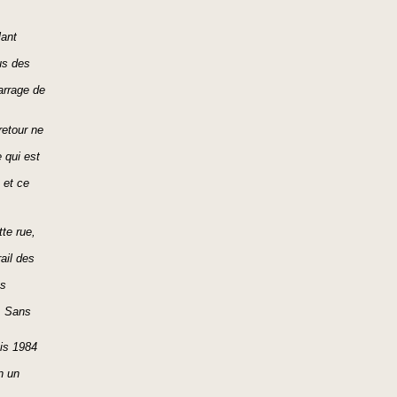
lant
us des
arrage de
etour ne
 qui est
 et ce
te rue,
ail des
es
. Sans
is 1984
n un