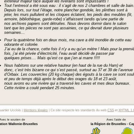
extérieur majeur face auquel les riverains sont impuissants !
Tout l’entresol a été sous eau : il s’agit de nos 2 chambres et salle de bain
Depuis lors, sur tout l’étage, notre plancher gondole, les plinthes sont à
jeter, les murs pullulent et les cloques éclatent, les pieds des meubles (lit,
armoire, bibliothèque, garde-robe) s’affaissent tandis qu’une partie de
nos archives papiers sont détruites. Nous devons dormir dans le salon
tant que les pièces ne sont pas assainies, ce qui devrait durer plusieurs
semaines…
Pour la quatrième fois en deux mois, ma cave a été inondée de cette eau
odorante et colorée.
J’ai eu de la chance, cette fois il n’y a eu qu’un mètre ! Mais pour la premi
fois, j’ai été privée d’électricité, l’eau avait décidé de passer par
quelques prises.... Mais qu’est ce que j’en ai marre !!!!!
Nous habitons sur une relative hauteur (en haut de la rue du Ham) et
donc, c’est très bizarre ce qui s’est passé, surtout au 37 et 39 de l’avenue
d’Orbaix. Les couvercles (20 kg chaque) des égouts à la cave se sont sou
et peu de temps déjà après le début des orages du 18 et 23 août,
nous avons eu une rivière qui a traversé les caves et mes deux bureaux.
Cette rivière a coulé pendant 25 minutes.
artier Ucclois |
Mentions légales
| Ce site respecte les standards du web
CSS
et
XHTML 1.
Avec le soutien de
Avec l'aide de
ation Wallonie-Bruxelles
la Région de Bruxelles - Ca