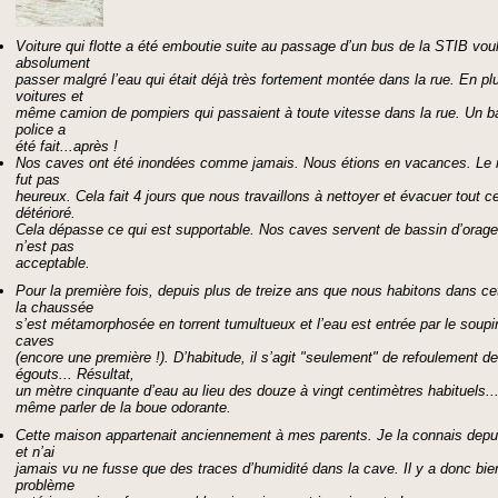
Voiture qui flotte a été emboutie suite au passage d’un bus de la STIB vou
absolument
passer malgré l’eau qui était déjà très fortement montée dans la rue. En pl
voitures et
même camion de pompiers qui passaient à toute vitesse dans la rue. Un b
police a
été fait...après !
Nos caves ont été inondées comme jamais. Nous étions en vacances. Le r
fut pas
heureux. Cela fait 4 jours que nous travaillons à nettoyer et évacuer tout ce
détérioré.
Cela dépasse ce qui est supportable. Nos caves servent de bassin d’orage
n’est pas
acceptable.
Pour la première fois, depuis plus de treize ans que nous habitons dans cet
la chaussée
s’est métamorphosée en torrent tumultueux et l’eau est entrée par le soupir
caves
(encore une première !). D’habitude, il s’agit "seulement" de refoulement d
égouts... Résultat,
un mètre cinquante d’eau au lieu des douze à vingt centimètres habituels..
même parler de la boue odorante.
Cette maison appartenait anciennement à mes parents. Je la connais depu
et n’ai
jamais vu ne fusse que des traces d’humidité dans la cave. Il y a donc bie
problème