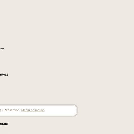
.
ère
levés
0
| Réalisation:
Média animation
pitale