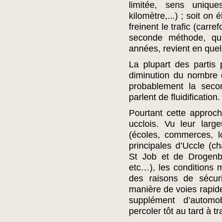
limitée, sens uniqu
kilomètre,...) ; soit on
freinent le trafic (carre
seconde méthode, qui
années, revient en quelq
La plupart des partis
diminution du nombre 
probablement la secon
parlent de fluidification.
Pourtant cette approch
ucclois. Vu leur largeu
(écoles, commerces, l
principales d’Uccle (
St Job et de Drogenb
etc…), les conditions m
des raisons de sécur
manière de voies rapide
supplément d’automobi
percoler tôt au tard à tr