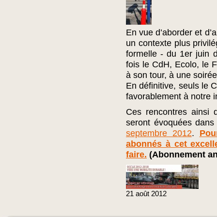
En vue d’aborder et d’
un contexte plus privil
formelle - du 1er juin
fois le CdH, Ecolo, le 
à son tour, à une soiré
En définitive, seuls le
favorablement à notre in
Ces rencontres ainsi q
seront évoquées dans
septembre 2012
.
Pou
abonnés à cet excelle
faire.
(Abonnement ann
21
août
2012