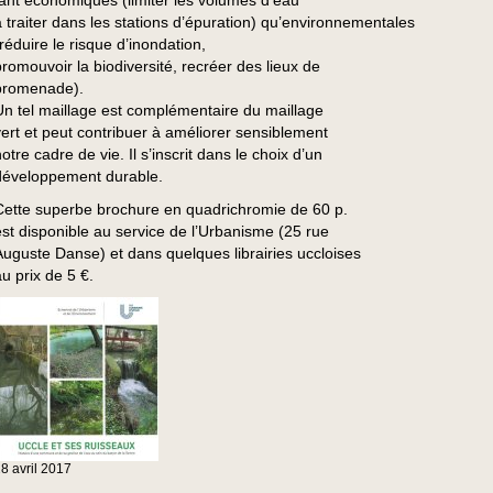
tant économiques (limiter les volumes d’eau
à traiter dans les stations d’épuration) qu’environnementales
(réduire le risque d’inondation,
promouvoir la biodiversité, recréer des lieux de
promenade).
Un tel maillage est complémentaire du maillage
vert et peut contribuer à améliorer sensiblement
otre cadre de vie. Il s’inscrit dans le choix d’un
développement durable.
Cette superbe brochure en quadrichromie de 60 p.
est disponible au service de l’Urbanisme (25 rue
Auguste Danse) et dans quelques librairies uccloises
au prix de 5 €.
28
avril
2017