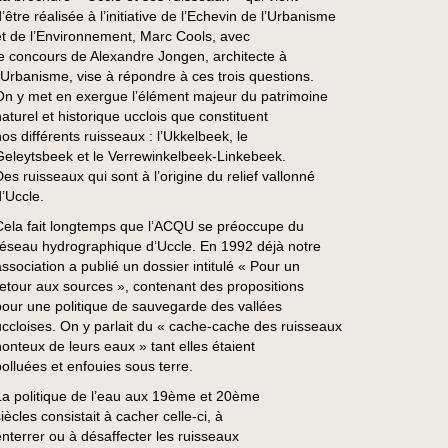
’être réalisée à l’initiative de l’Echevin de l’Urbanisme
et de l’Environnement, Marc Cools, avec
le concours de Alexandre Jongen, architecte à
l’Urbanisme, vise à répondre à ces trois questions.
On y met en exergue l’élément majeur du patrimoine
naturel et historique ucclois que constituent
nos différents ruisseaux : l’Ukkelbeek, le
Geleytsbeek et le Verrewinkelbeek-Linkebeek.
Des ruisseaux qui sont à l’origine du relief vallonné
d’Uccle.
Cela fait longtemps que l’ACQU se préoccupe du
réseau hydrographique d’Uccle. En 1992 déjà notre
association a publié un dossier intitulé « Pour un
retour aux sources », contenant des propositions
pour une politique de sauvegarde des vallées
uccloises. On y parlait du « cache-cache des ruisseaux
honteux de leurs eaux » tant elles étaient
polluées et enfouies sous terre.
La politique de l’eau aux 19ème et 20ème
iècles consistait à cacher celle-ci, à
enterrer ou à désaffecter les ruisseaux