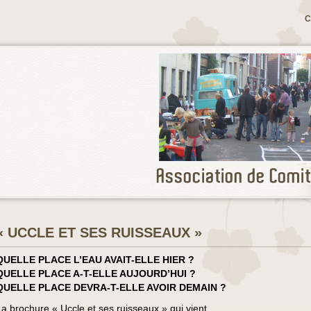
C
« UCCLE ET SES RUISSEAUX »
QUELLE PLACE L’EAU AVAIT-ELLE HIER ?
QUELLE PLACE A-T-ELLE AUJOURD’HUI ?
QUELLE PLACE DEVRA-T-ELLE AVOIR DEMAIN ?
La brochure « Uccle et ses ruisseaux » qui vient