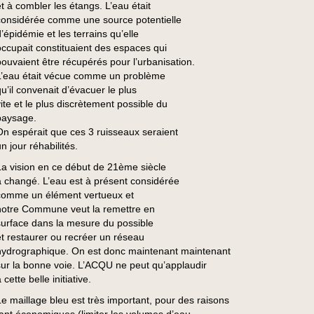
et à combler les étangs. L’eau était
considérée comme une source potentielle
’épidémie et les terrains qu’elle
occupait constituaient des espaces qui
pouvaient être récupérés pour l’urbanisation.
L’eau était vécue comme un problème
qu’il convenait d’évacuer le plus
vite et le plus discrètement possible du
paysage.
On espérait que ces 3 ruisseaux seraient
n jour réhabilités.
La vision en ce début de 21ème siècle
a changé. L’eau est à présent considérée
comme un élément vertueux et
notre Commune veut la remettre en
surface dans la mesure du possible
et restaurer ou recréer un réseau
hydrographique. On est donc maintenant maintenant
sur la bonne voie. L’ACQU ne peut qu’applaudir
 cette belle initiative.
Le maillage bleu est très important, pour des raisons