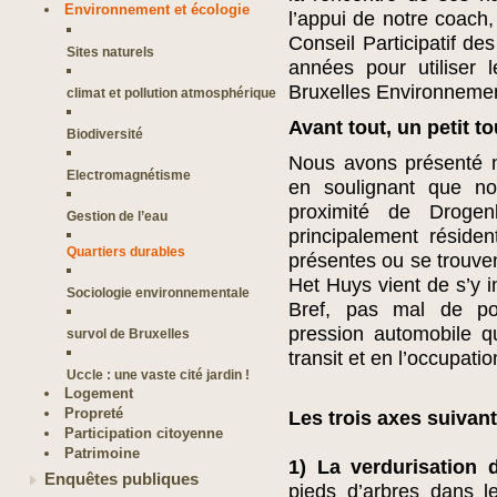
Environnement et écologie
l’appui de notre coach,
Conseil Participatif d
Sites naturels
années pour utiliser 
Bruxelles Environnemen
climat et pollution atmosphérique
Avant tout, un petit to
Biodiversité
Nous avons présenté n
Electromagnétisme
en soulignant que no
proximité de Droge
Gestion de l’eau
principalement résident
Quartiers durables
présentes ou se trouven
Het Huys vient de s’y i
Sociologie environnementale
Bref, pas mal de po
pression automobile qu
survol de Bruxelles
transit et en l’occupat
Uccle : une vaste cité jardin !
Logement
Propreté
Les trois axes suivan
Participation citoyenne
Patrimoine
1) La verdurisation 
Enquêtes publiques
pieds d’arbres dans le 