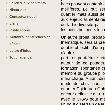
La lettre aux habitants
bacs pouvant contenir 
mellifères. Le but se
Historique
quartier mais aussi sen
Contactez-nous !
aux enjeux alimentaires
Liens
de la biodiversité par l
les petits butineurs loc
Publications
Un autre projet, proba
Activités, conférences et
thématique, sera la créa
débats
double objectif : d’une
Lettre d’infos
d’autre
Tout l’agenda
part, et peut-être sur
autour de ce potager
formation spontanée c
membre du groupe pilot
maraîchage. Autant dire
mode de chez nous, 
quartier Egide Van Ophe
encore définitive à 10
avec le CPAS pour met
un bout du terrain de 