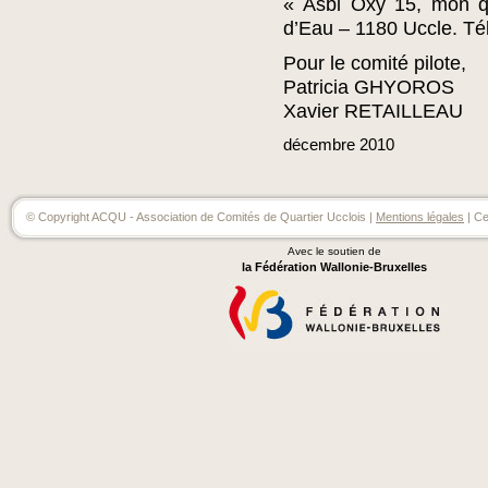
« Asbl Oxy 15, mon qu
d’Eau – 1180 Uccle. Tél
Pour le comité pilote,
Patricia GHYOROS
Xavier RETAILLEAU
décembre
2010
© Copyright ACQU - Association de Comités de Quartier Ucclois |
Mentions légales
| Ce
Avec le soutien de
la Fédération Wallonie-Bruxelles