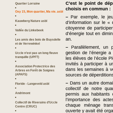
C’est le point de dép
Quartier Lorraine
choisis en commun :
Oxy 15, Mon quartier, Ma vie. asbl
–
Par exemple, le jeu
Kauwberg Nature asbl
d’information sur le «
citoyenne de particip
Vallée du Linkebeek
d’énergie tout en dimin
an.
Les amis des bois de Buysdelle
et de Verrewinkel
–
Parallèlement, un p
gestion de l’énergie a
Uccle n’est pas un long fleuve
tranquille (UPFT)
les élèves de l’école Pl
invités à participer à u
Association Protectrice des
dans les semaines à ven
Arbres en Forêt de Soignes
sources de déperditions
(APAFS)
–
Dans un autre domai
Floride - Langeveld asbl
collectif de notre qu
Andrimont
permis aux habitants 
l’importance des act
Collectif de Riverains d’Uccle
chaque ménage transf
Centre (CRUC)
ouverte y avait été or