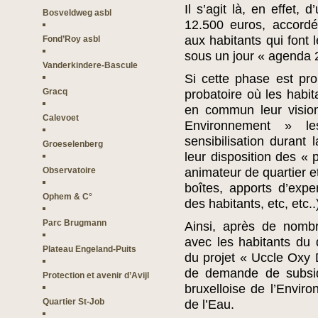
Il s’agit là, en effet,
Bosveldweg asbl
12.500 euros, accordé
aux habitants qui font l
Fond’Roy asbl
sous un jour « agenda 
Vanderkindere-Bascule
Si cette phase est pro
Gracq
probatoire où les habit
en commun leur vision
Calevoet
Environnement » l
sensibilisation durant
Groeselenberg
leur disposition des « 
Observatoire
animateur de quartier et
boîtes, apports d’exper
Ophem & C°
des habitants, etc, etc..
Parc Brugmann
Ainsi, après de nombr
avec les habitants du 
Plateau Engeland-Puits
du projet « Uccle Oxy D
de demande de subsid
Protection et avenir d’Avijl
bruxelloise de l’Enviro
Quartier St-Job
de l’Eau.