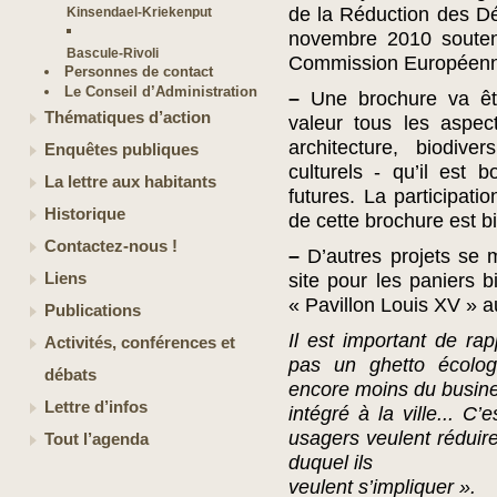
de la Réduction des Dé
Kinsendael-Kriekenput
novembre 2010 souten
Bascule-Rivoli
Commission Européenn
Personnes de contact
Le Conseil d’Administration
–
Une brochure va êtr
Thématiques d’action
valeur tous les aspect
architecture, biodive
Enquêtes publiques
culturels - qu’il est
La lettre aux habitants
futures. La participati
Historique
de cette brochure est b
Contactez-nous !
–
D’autres projets se m
Liens
site pour les paniers b
« Pavillon Louis XV » 
Publications
Il est important de rap
Activités, conférences et
pas un ghetto écologi
débats
encore moins du busine
Lettre d’infos
intégré à la ville... C’
usagers veulent réduire
Tout l’agenda
duquel ils
veulent s’impliquer ».