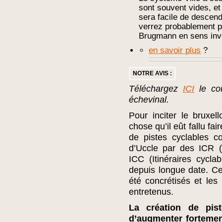
sont souvent vides, et 
sera facile de descen
verrez probablement p
Brugmann en sens inv
en savoir plus
?
NOTRE AVIS :
Téléchargez
ICI
le cou
échevinal.
Pour inciter le bruxel
chose qu’il eût fallu f
de pistes cyclables co
d’Uccle par des ICR (i
ICC (Itinéraires cycl
depuis longue date. Ce
été concrétisés et le
entretenus.
La création de pis
d’augmenter fortemen