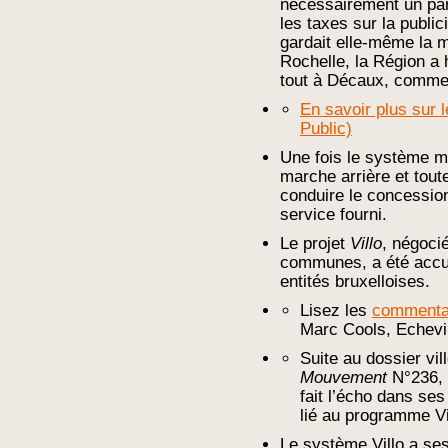
nécessairement un part
les taxes sur la publici
gardait elle-même la 
Rochelle, la Région a 
tout à Décaux, comme 
En savoir plus sur 
Public)
Une fois le système mis
marche arrière et toute
conduire le concession
service fourni.
Le projet
Villo
, négoci
communes, a été accue
entités bruxelloises.
Lisez les
commenta
Marc Cools, Echevin
Suite au dossier vi
Mouvement
N°236, 
fait l’écho dans s
lié au programme Vi
Le système Villo a ses 