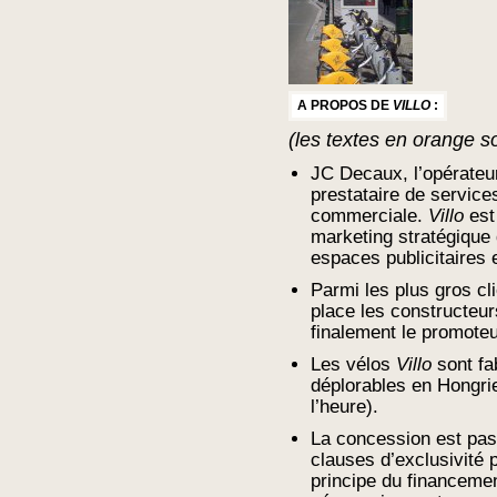
A PROPOS DE
VILLO
:
(les textes en orange so
JC Decaux, l’opérateu
prestataire de service
commerciale.
Villo
est
marketing stratégique 
espaces publicitaires e
Parmi les plus gros c
place les constructeu
finalement le promoteur
Les vélos
Villo
sont fa
déplorables en Hongrie
l’heure).
La concession est pas
clauses d’exclusivité pu
principe du financement