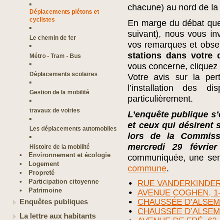
chacune) au nord de la 
Déplacements piétons et
cyclistes
En marge du débat que s
suivant), nous vous inv
Le chemin de fer
vos remarques et obse
stations dans votre q
Métro - Tram - Bus
vous concerne, cliquez 
Déplacements scolaires
Votre avis sur la per
l’installation des di
Gestion de la mobilité
particulièrement.
travaux de voiries
L’enquête publique s’e
et ceux qui désirent 
Les déplacements automobiles
lors de la Commiss
mercredi 29 février
Histoire de la mobilité
Environnement et écologie
communiquée, une sem
Logement
commune
.
Propreté
Participation citoyenne
RUE VANDERKINDER
Patrimoine
AVENUE COGHEN, 1
CHAUSSÉE D’ALSEM
Enquêtes publiques
CHAUSSÉE D’ALSEM
La lettre aux habitants