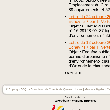
n° 8652. SLRB Chée d
Emplacement du Cirqu
89 appartements et 5
Lettre du 24 octobre 
Echevins / par T. Vert
Objet : Quartier du B
n° 16-39128-09, 87 lo
d’environnement n° 86
Lettre du 12 octobre 
Echevins / par T. Vert
Objet : Enquête publi
permis d’urbanisme n°
d’environnement- clas
d’Or et de la chaussé
3
avril
2010
© Copyright ACQU - Association de Comités de Quartier Ucclois |
Mentions légales
| Ce
Avec le soutien de
la Fédération Wallonie-Bruxelles