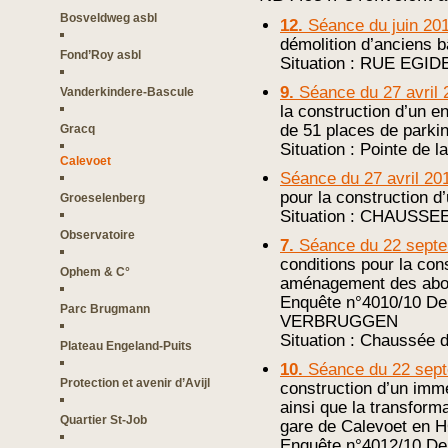
Bosveldweg asbl
12.
Séance du juin 20
démolition d’anciens bâ
Fond’Roy asbl
Situation : RUE EGI
9.
Séance du 27 avril 
Vanderkindere-Bascule
la construction d’un 
de 51 places de parki
Gracq
Situation : Pointe d
Calevoet
Séance du 27 avril 20
pour la construction 
Groeselenberg
Situation : CHAUSSE
Observatoire
7.
Séance du 22 sept
conditions pour la con
Ophem & C°
aménagement des abord
Enquête n°4010/10 D
Parc Brugmann
VERBRUGGEN
Situation : Chaussée 
Plateau Engeland-Puits
10.
Séance du 22 sep
Protection et avenir d’Avijl
construction d’un im
ainsi que la transform
Quartier St-Job
gare de Calevoet en H
Enquête n°4012/10 