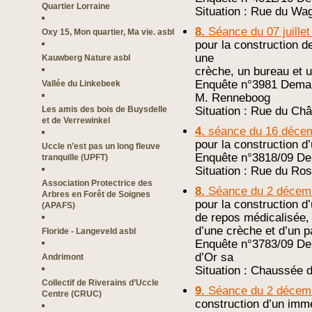
Quartier Lorraine
Situation : Rue du Wag
8.
Séance du 07 juillet
Oxy 15, Mon quartier, Ma vie. asbl
pour la construction 
une
Kauwberg Nature asbl
crèche, un bureau et u
Enquête n°3981 Demand
Vallée du Linkebeek
M. Renneboog
Les amis des bois de Buysdelle
Situation : Rue du Ch
et de Verrewinkel
4.
séance du 16 déce
pour la construction d
Uccle n’est pas un long fleuve
Enquête n°3818/09 Dem
tranquille (UPFT)
Situation : Rue du Ro
Association Protectrice des
8.
Séance du 2 décem
Arbres en Forêt de Soignes
pour la construction 
(APAFS)
de repos médicalisée, 
d’une crèche et d’un 
Floride - Langeveld asbl
Enquête n°3783/09 De
d’Or sa
Andrimont
Situation : Chaussée 
Collectif de Riverains d’Uccle
9.
Séance du 2 décem
Centre (CRUC)
construction d’un imm