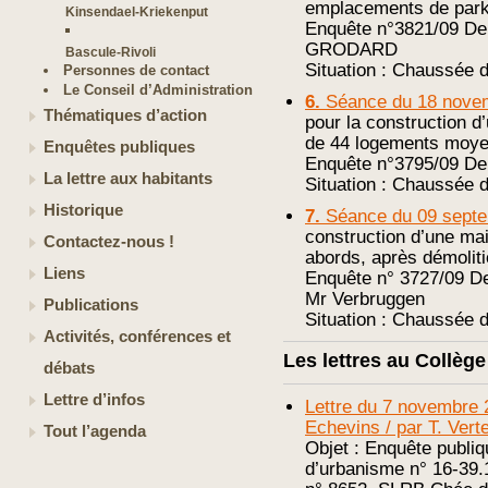
emplacements de parki
Kinsendael-Kriekenput
Enquête n°3821/09 D
GRODARD
Bascule-Rivoli
Situation : Chaussée 
Personnes de contact
Le Conseil d’Administration
6.
Séance du 18 nove
Thématiques d’action
pour la construction 
de 44 logements moye
Enquêtes publiques
Enquête n°3795/09 De
La lettre aux habitants
Situation : Chaussée 
Historique
7.
Séance du 09 sept
construction d’une m
Contactez-nous !
abords, après démoliti
Liens
Enquête n° 3727/09 
Mr Verbruggen
Publications
Situation : Chaussée 
Activités, conférences et
Les lettres au Collèg
débats
Lettre d’infos
Lettre du 7 novembre 
Echevins / par T. Vert
Tout l’agenda
Objet : Enquête publi
d’urbanisme n° 16-39.