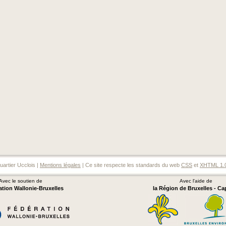
artier Ucclois |
Mentions légales
| Ce site respecte les standards du web
CSS
et
XHTML 1.
Avec le soutien de
Avec l'aide de
ation Wallonie-Bruxelles
la Région de Bruxelles - Ca