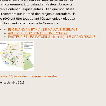
particulièrement à Engeland et Pasteur. A ceux-ci
s’en ajoutent quelques autres. Bien que non situés
directement sur le tracé des projets autoroutiers, ils
se révèlent être tout autant liés aux enjeux globaux
qui touchent cette zone de la Commune.
ENGELAND (4b ET 4d) : LE MAUVAIS EXEMPLE
.
AVIJL (10) : L’OPTION DU COMPROMIS ?
PASTEUR ET LES PATURINS (4c et 4e) : LE GRAND RISQUE
Lettre 77, table des matières générales
er
septembre
2013