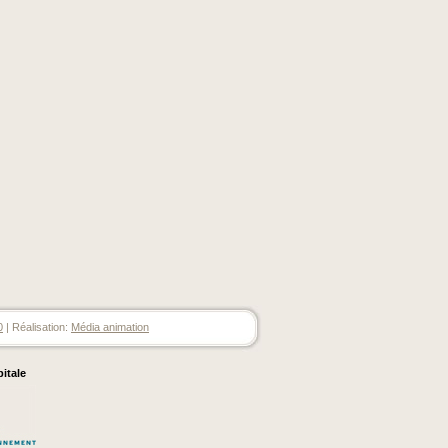
0
| Réalisation:
Média animation
pitale