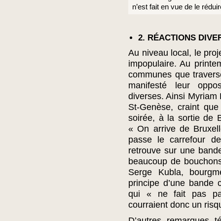
n’est fait en vue de le réduir
2. RÉACTIONS DIVE
Au niveau local, le pro
impopulaire. Au printe
communes que traverse
manifesté leur oppos
diverses. Ainsi Myria
St-Genèse, craint que
soirée, à la sortie de 
« On arrive de Bruxel
passe le carrefour d
retrouve sur une bande
beaucoup de bouchons 
Serge Kubla, bourgme
principe d’une bande 
qui « ne fait pas pa
courraient donc un risq
D’autres remarques t