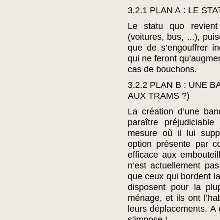
3.2.1 PLAN A : LE ST
Le statu quo revient
(voitures, bus, ...), pu
que de s’engouffrer i
qui ne feront qu’augment
cas de bouchons.
3.2.2 PLAN B : UNE
AUX TRAMS ?)
La création d’une band
paraître préjudiciabl
mesure où il lui supp
option présente par con
efficace aux emboutei
n’est actuellement pas
que ceux qui bordent l
disposent pour la plu
ménage, et ils ont l’ha
leurs déplacements. A
s’impose !