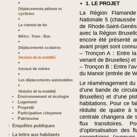
1. LE PROJET
Déplacements piétons et
La Région Flamande
cyclistes
Nationale 5 (chaussée d
Le chemin de fer
de Rhode-Saint-Genèse. 
avec la Région Bruxello
Métro - Tram - Bus
encore été présenté a
avant projet sont connu
Déplacements scolaires
– Tronçon A : Entre la
Gestion de la mobilité
venant de Bruxelles) et
– Tronçon B : Entre l’a
travaux de voiries
du Manoir (entrée de W
Les déplacements automobiles
Le réaménagement du tr
d’une bande de circula
Histoire de la mobilité
Bruxelles) et d’une pi
Environnement et écologie
Logement
habitations. Pour ce fa
Propreté
réduite de quatre à t
Participation citoyenne
centrale changera de s
Patrimoine
flux transitoires.
Enquêtes publiques
d’optimalisation des fl
La lettre aux habitants