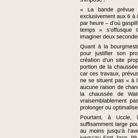
« La bande prévue l
exclusivement aux 6 à 8
par heure – d’où gaspil
temps » s’offusque G
imaginer deux secondes
Quant à la bourgmest
pour justifier son p
création d’un site pr
portion de la chaussée
car ces travaux, prévus
ne se situent pas « à 
aucune raison de chang
la chaussée de Wate
vraisemblablement pa
prolonger ou optimaliser
Pourtant, à Uccle,
suffisamment large po
au moins jusqu’à l’a
jusqu’au Fort Jaco. Pl