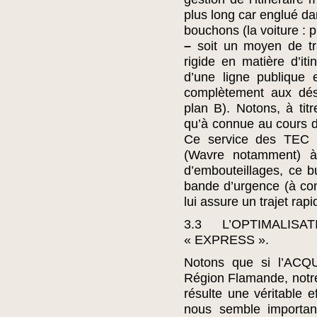
plus long car englué da
bouchons (la voiture : p
–
soit un moyen de tra
rigide en matière d’it
d’une ligne publique 
complètement aux dés
plan B). Notons, à tit
qu’à connue au cours d
Ce service des TEC r
(Wavre notamment) à
d’embouteillages, ce bu
bande d’urgence (à cond
lui assure un trajet rap
3.3 L’OPTIMALI
« EXPRESS ».
Notons que si l’ACQU
Région Flamande, notre 
résulte une véritable ef
nous semble importan