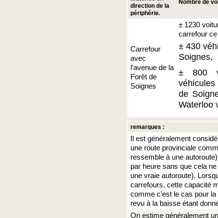
Nombre de voi
direction de la
périphérie.
± 1230 voitu
carrefour ce
± 430 véh
Carrefour
Soignes,
avec
l’avenue de la
± 800 vé
Forêt de
véhicules
Soignes
de Soigne
Waterloo v
remarques :
Il est généralement considé
une route provinciale comm
ressemble à une autoroute)
par heure sans que cela ne p
une vraie autoroute). Lorsq
carrefours, cette capacité 
comme c’est le cas pour la 
revu à la baisse étant donné
On estime généralement une