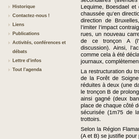
secondaires (avenues 
Lequime, Boesdael et 
Historique
chaussée qu’en directi
Contactez-nous !
direction de Bruxelle
Liens
l’imiter l’impact contra
Publications
rues, un nouveau carre
de ce tronçon A (l
Activités, conférences et
discussion). Ainsi, l
débats
comme cela à été décla
Lettre d’infos
journaux, complètemen
Tout l’agenda
La restructuration du t
de la Forêt de Soigne
réduites à deux (une da
le tronçon B de prolon
ainsi gagné (deux ba
place de chaque côté de
sécurisée (1m75 de la
trottoirs.
Selon la Région Flama
(A et B) se justifie pour