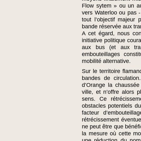
Flow sytem » ou un aut
vers Waterloo ou pas -
tout l’objectif majeur 
bande réservée aux tran
A cet égard, nous con
initiative politique cou
aux bus (et aux tram
embouteillages const
mobilité alternative.
Sur le territoire flama
bandes de circulation
d’Orange la chaussée 
ville, et n’offre alor
sens. Ce rétrécissem
obstacles potentiels du
facteur d’embouteill
rétrécissement éventu
ne peut être que bénéfi
la mesure où cette mod
une réduction du nomb