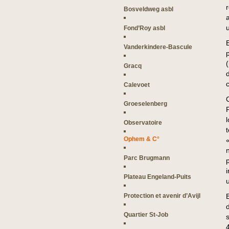
Bosveldweg asbl
Fond’Roy asbl
Vanderkindere-Bascule
Gracq
c
Calevoet
Groeselenberg
Observatoire
Ophem & C°
Parc Brugmann
Plateau Engeland-Puits
Protection et avenir d’Avijl
Quartier St-Job
s