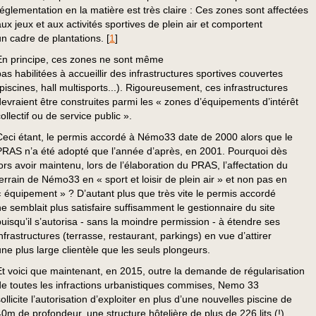
réglementation en la matière est très claire : Ces zones sont affectées
aux jeux et aux activités sportives de plein air et comportent
un cadre de plantations.
[
1
]
En principe, ces zones ne sont même
pas habilitées à accueillir des infrastructures sportives couvertes
(piscines, hall multisports...). Rigoureusement, ces infrastructures
devraient être construites parmi les « zones d’équipements d’intérêt
ollectif ou de service public ».
Ceci étant, le permis accordé à Némo33 date de 2000 alors que le
PRAS n’a été adopté que l’année d’après, en 2001. Pourquoi dès
lors avoir maintenu, lors de l’élaboration du PRAS, l’affectation du
terrain de Némo33 en « sport et loisir de plein air » et non pas en
« équipement » ? D’autant plus que très vite le permis accordé
ne semblait plus satisfaire suffisamment le gestionnaire du site
puisqu’il s’autorisa - sans la moindre permission - à étendre ses
infrastructures (terrasse, restaurant, parkings) en vue d’attirer
une plus large clientèle que les seuls plongeurs.
Et voici que maintenant, en 2015, outre la demande de régularisation
de toutes les infractions urbanistiques commises, Nemo 33
ollicite l’autorisation d’exploiter en plus d’une nouvelles piscine de
40m de profondeur, une structure hôtelière de plus de 226 lits (!),