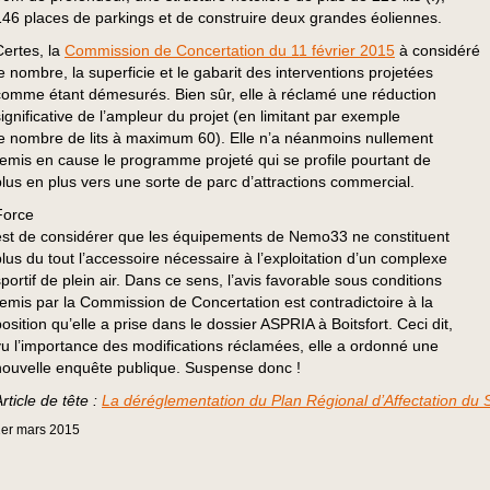
146 places de parkings et de construire deux grandes éoliennes.
Certes, la
Commission de Concertation du 11 février 2015
à considéré
le nombre, la superficie et le gabarit des interventions projetées
comme étant démesurés. Bien sûr, elle à réclamé une réduction
significative de l’ampleur du projet (en limitant par exemple
le nombre de lits à maximum 60). Elle n’a néanmoins nullement
remis en cause le programme projeté qui se profile pourtant de
plus en plus vers une sorte de parc d’attractions commercial.
Force
est de considérer que les équipements de Nemo33 ne constituent
plus du tout l’accessoire nécessaire à l’exploitation d’un complexe
sportif de plein air. Dans ce sens, l’avis favorable sous conditions
remis par la Commission de Concertation est contradictoire à la
osition qu’elle a prise dans le dossier ASPRIA à Boitsfort. Ceci dit,
vu l’importance des modifications réclamées, elle a ordonné une
nouvelle enquête publique. Suspense donc !
rticle de tête :
La déréglementation du Plan Régional d’Affectation du 
er
mars
2015