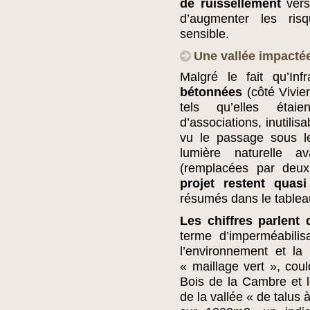
de ruissellement
vers
d’augmenter les ris
sensible.
Une vallée impacté
Malgré le fait qu’In
bétonnées
(côté Vivie
tels qu’elles étai
d’associations, inutilis
vu le passage sous l
lumière naturelle 
(remplacées par deu
projet restent quas
résumés dans le tablea
Les chiffres parlent
terme d’imperméabilis
l’environnement et la b
« maillage vert », coul
Bois de la Cambre et l
de la vallée « de talus 