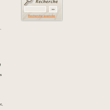
Recherche avancée
,
f
es
c,