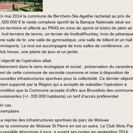
En mai 2014 la commune de Berchem-Ste-Agathe rachetait au prix de
4.500.000 € le vaste complexe sportif de la Banque Nationale situé sur
son territoire et affecté au PRAS en zone de sports et loisirs de plein air
: huit terrains de tennis, un terrain de football/hockey, trois de pétanque
une salle de tir, une salle de gymnastique, une salle de billard et un hall
omnisports. Le tout est accompagné de trois salles de conférence, un
club house, une plaine de jeux et un jardin.
’objectif de l’opération allait
clairement dans le sens écologique et social : préservation du caractère
vert de cette commune de seconde couronne et mise à disposition de
ouvelles infrastructures sportives pour la collectivité. Ce dernier objecti
étant supporté par la Région qui a accepté de subsidier l’opération à
condition que la Commune accepte d’offrir aux Bruxellois des commun
avoisinantes (+/- 330.000 habitants) un tarif d’accès préférentiel.
Un cas
exemplaire.
La reprise des infrastructures sportives du parc de Woluwe
par la commune de Woluwe St Pierre en est un autre. Le Club Wolu Par
accessible désormais à tous, a ouvert ses portes en septembre 2014.