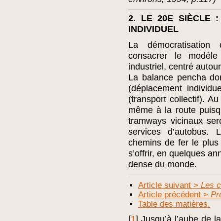
2. LE 20E SIÈCLE
INDIVIDUEL
La démocratisation d
consacrer le modèle
industriel, centré auto
La balance pencha don
(déplacement individu
(transport collectif). Au 
même à la route puis
tramways vicinaux se
services d’autobus. 
chemins de fer le plus 
s’offrir, en quelques an
dense du monde.
Article suivant >
Les c
Article précédent >
Pr
Table des matières.
[
1
]
Jusqu’à l’aube de l