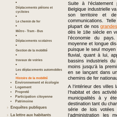
Suite à l’éclatement 
Déplacements piétons et
Belgique industrielle v
cyclistes
son territoire et 
communications. Tell
Le chemin de fer
plupart de nos
grandes
Métro - Tram - Bus
dès le 18e siècle en v
l’économie du pays. 
Déplacements scolaires
moyenne et longue dis-
puisque le seul moyen d
Gestion de la mobilité
fluvial, quant à lui, a
travaux de voiries
bassins industriels du
moins jusqu’à la premiè
Les déplacements automobiles
en se lançant dans un
chemins de fer nationau
Histoire de la mobilité
Environnement et écologie
A l’intérieur des villes
Logement
l’habitat et des activi
Propreté
Participation citoyenne
municipalités à y éte
Patrimoine
destination tant du char
Enquêtes publiques
série de lois votées
l’administration les 
La lettre aux habitants