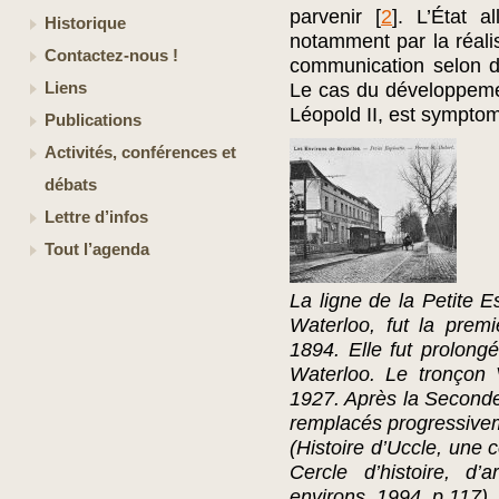
parvenir
[
2
]
. L’État a
Historique
notamment par la réali
Contactez-nous !
communication selon 
Liens
Le cas du développemen
Léopold II, est symptom
Publications
Activités, conférences et
débats
Lettre d’infos
Tout l’agenda
La ligne de la Petite E
Waterloo, fut la premiè
1894. Elle fut prolon
Waterloo. Le tronçon V
1927. Après la Second
remplacés progressive
(Histoire d’Uccle, une 
Cercle d’histoire, d’
environs, 1994, p.117)