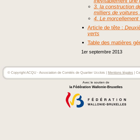
inévitablement une 
3. la construction d
milliers de voiture
4. Le morcellement 
Article de tête :
Deuxiè
verts
Table des matières gé
1er
septembre
2013
© Copyright ACQU - Association de Comités de Quartier Ucclois |
Mentions légales
| Ce
Avec le soutien de
la Fédération Wallonie-Bruxelles