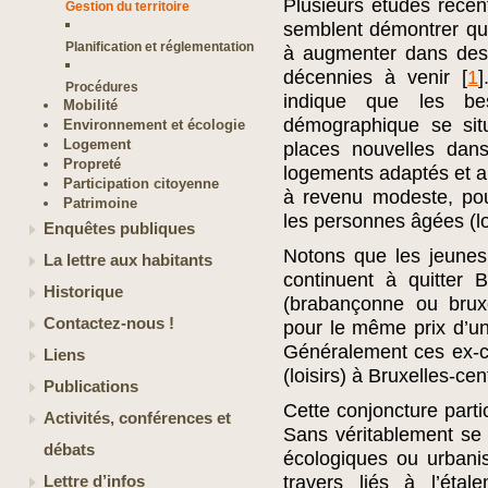
Plusieurs études récen
Gestion du territoire
semblent démontrer que
Planification et réglementation
à augmenter dans des 
décennies à venir
[
1
]
Procédures
indique que les be
Mobilité
démographique se situ
Environnement et écologie
Logement
places nouvelles dan
Propreté
logements adaptés et a
Participation citoyenne
à revenu modeste, pou
Patrimoine
les personnes âgées (l
Enquêtes publiques
Notons que les jeunes
La lettre aux habitants
continuent à quitter B
Historique
(brabançonne ou bruxe
Contactez-nous !
pour le même prix d’un 
Généralement ces ex-cit
Liens
(loisirs) à Bruxelles-cen
Publications
Cette conjoncture partic
Activités, conférences et
Sans véritablement se 
débats
écologiques ou urbanis
travers liés à l’étal
Lettre d’infos