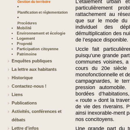
L’étalement urbain e
Gestion du territoire
particulièrement p
Planification et réglementation
rattachement au résea
que sur le mode du d
Procédures
individuel des dép
Mobilité
démultiplication des nu
Environnement et écologie
Logement
de l’espace disponible.
Propreté
Uccle fait particuliè
Participation citoyenne
Patrimoine
puisqu’une grande part
Enquêtes publiques
communes voisines, a
cours du 20e siècle 
La lettre aux habitants
monofonctionnelle et de
Historique
campagnardes, le terr
Contactez-nous !
pression automobile.
bordées d’habitation
Liens
« route » dont la trave
Publications
de vie des riverains. Po
Activités, conférences et
ainsi inexorable-ment p
nos concitoyens.
débats
Une grande part du tr
Lettre d’infos