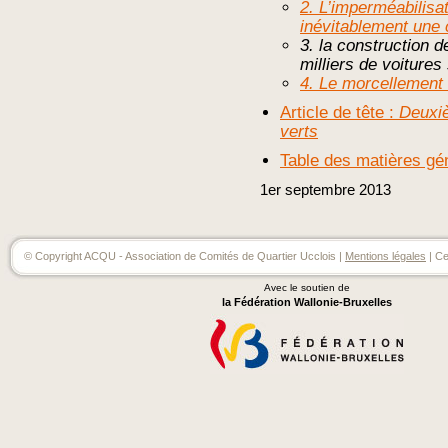
2. L’imperméabilisa
inévitablement une 
3. la construction d
milliers de voiture
4. Le morcellement 
Article de tête :
Deuxiè
verts
Table des matières gé
1er
septembre
2013
© Copyright ACQU - Association de Comités de Quartier Ucclois |
Mentions légales
| Ce
Avec le soutien de
la Fédération Wallonie-Bruxelles