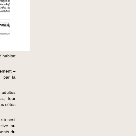
d’habitat
lement –
n par la
 adultes
es, leur
ux côtés
s’inscrit
ctive au
ements du