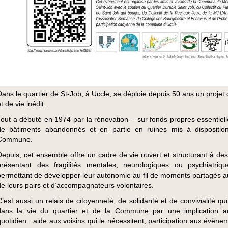
Dans le quartier de St-Job, à Uccle, se déploie depuis 50 ans un projet 
t de vie inédit.
Tout a débuté en 1974 par la rénovation – sur fonds propres essentiel
de bâtiments abandonnés et en partie en ruines mis à dispositio
Commune.
Depuis, cet ensemble offre un cadre de vie ouvert et structurant à des
présentant des fragilités mentales, neurologiques ou psychiatriqu
permettant de développer leur autonomie au fil de moments partagés a
de leurs pairs et d’accompagnateurs volontaires.
C’est aussi un relais de citoyenneté, de solidarité et de convivialité qui 
dans la vie du quartier et de la Commune par une implication a
quotidien : aide aux voisins qui le nécessitent, participation aux évèn