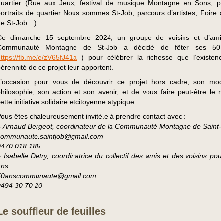
quartier (Rue aux Jeux, festival de musique Montagne en Sons, p
portraits de quartier Nous sommes St-Job, parcours d’artistes, Foire 
de St-Job…).
Ce dimanche 15 septembre 2024, un groupe de voisins et d’ami
Communauté Montagne de St-Job a décidé de fêter ses 5
https://fb.me/e/zV65fJ41a
) pour célébrer la richesse que l’existen
pérennité de ce projet leur apportent.
L’occasion pour vous de découvrir ce projet hors cadre, son mo
philosophie, son action et son avenir, et de vous faire peut-être le r
ette initiative solidaire etcitoyenne atypique.
Vous êtes chaleureusement invité.e à prendre contact avec :
–
Arnaud Bergeot, coordinateur de la Communauté Montagne de Saint-
communaute.saintjob@gmail.com
0470 018 185
–
Isabelle Detry, coordinatrice du collectif des amis et des voisins po
ans :
50anscommunaute@gmail.com
0494 30 70 20
Le souffleur de feuilles