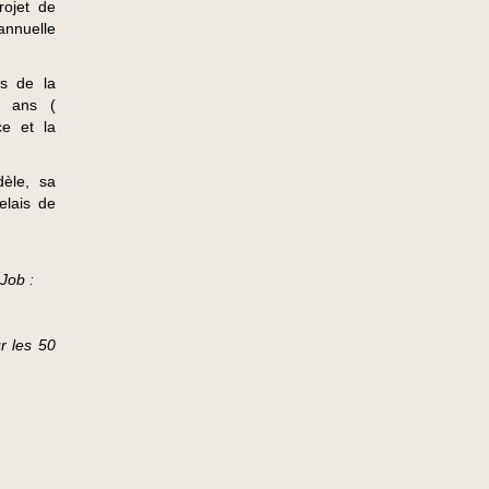
rojet de
annuelle
s de la
0 ans (
ce et la
dèle, sa
elais de
Job :
ur les 50