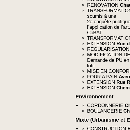
RENOVATION
Cha
TRANSFORMATI
soumis à une
2e enquête publique
l’application de l’ar
CoBAT
TRANSFORMATI
EXTENSION
Rue d
REGULARISATIO
MODIFICATION DE 
Demande de PU en 
lotir
MISE EN CONFO
FOUR A PAIN
Aven
EXTENSION
Rue R
EXTENSION
Chemin
Environnement
CORDONNERIE
Ch
BOULANGERIE
Ch
Mixte (Urbanisme et 
CONSTRUCTION
R