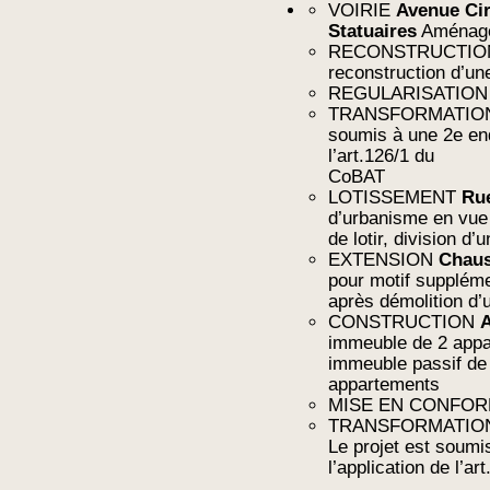
VOIRIE
Avenue Cir
Statuaires
Aménage
RECONSTRUCTI
reconstruction d’un
REGULARISATIO
TRANSFORMATI
soumis à une 2e enq
l’art.126/1 du
CoBAT
LOTISSEMENT
Rue
d’urbanisme en vue
de lotir, division d’
EXTENSION
Chaus
pour motif supplém
après démolition d’
CONSTRUCTION
A
immeuble de 2 appa
immeuble passif de
appartements
MISE EN CONFO
TRANSFORMATI
Le projet est soumi
l’application de l’a