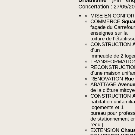
Urbanisme
(Fin enq
Concertation : 27/05/2
MISE EN CONFO
COMMERCE
Squa
façade du Carrefour
enseignes sur la
toiture de l’établis
CONSTRUCTION
A
d’un
immeuble de 2 loge
TRANSFORMATI
RECONSTRUCTI
d’une maison unifam
RENOVATION
Rue 
ABATTAGE
Avenue
de la clôture mitoy
CONSTRUCTION
A
habitation unifamili
logements et 1
bureau pour profess
de stationnement e
recul)
EXTENSION
Chaus