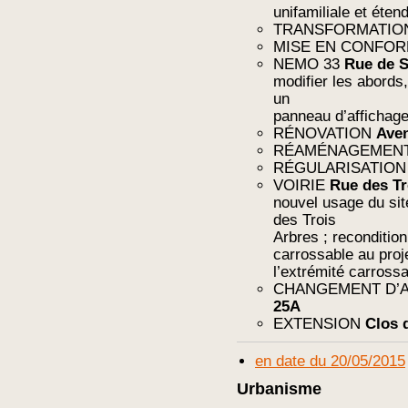
unifamiliale et éte
TRANSFORMATI
MISE EN CONFO
NEMO 33
Rue de S
modifier les abords,
un
panneau d’affichage
RÉNOVATION
Aven
RÉAMÉNAGEMEN
RÉGULARISATIO
VOIRIE
Rue des Tr
nouvel usage du sit
des Trois
Arbres ; reconditio
carrossable au proj
l’extrémité carross
CHANGEMENT D’
25A
EXTENSION
Clos 
en date du 20/05/2015
Urbanisme