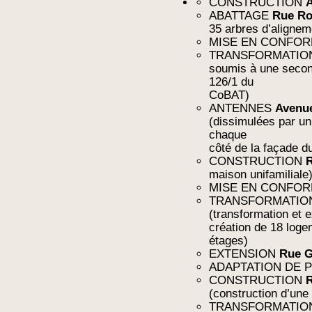
CONSTRUCTION
A
ABATTAGE
Rue Ro
35 arbres d’alignem
MISE EN CONFO
TRANSFORMATI
soumis à une seconde
126/1 du
CoBAT)
ANTENNES
Avenue
(dissimulées par un
chaque
côté de la façade d
CONSTRUCTION
R
maison unifamiliale
MISE EN CONFO
TRANSFORMATI
(transformation et 
création de 18 log
étages)
EXTENSION
Rue G
ADAPTATION DE 
CONSTRUCTION
R
(construction d’une 
TRANSFORMATI