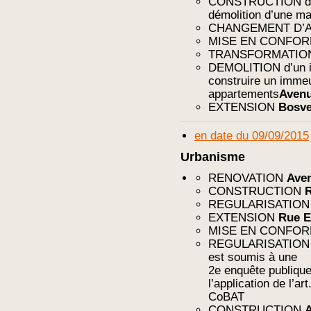
CONSTRUCTION d’u
démolition d’une ma
CHANGEMENT D’
MISE EN CONFO
TRANSFORMATI
DEMOLITION d’un i
construire un immeu
appartements
Avenu
EXTENSION
Bosve
en date du 09/09/2015
Urbanisme
RENOVATION
Aven
CONSTRUCTION
R
REGULARISATIO
EXTENSION
Rue E
MISE EN CONFO
REGULARISATION
est soumis à une
2e enquête publique
l’application de l’ar
CoBAT
CONSTRUCTION
A