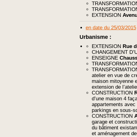
TRANSFORMATI
TRANSFORMATI
EXTENSION
Avenu
en date du 25/03/2015
Urbanisme :
EXTENSION
Rue d
CHANGEMENT D’U
ENSEIGNE
Chauss
TRANSFORMATI
TRANSFORMATI
atelier en vue de cr
maison mitoyenne e
extension de l’atelie
CONSTRUCTION
R
d’une maison 4 faça
appartements avec
parkings en sous-s
CONSTRUCTION
A
garage et construct
du bâtiment existan
et aménagement de