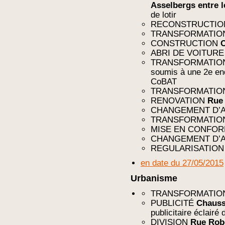
Asselbergs entre l
de lotir
RECONSTRUCTI
TRANSFORMATI
CONSTRUCTION
C
ABRI DE VOITUR
TRANSFORMATI
soumis à une 2e enqu
CoBAT
TRANSFORMATI
RENOVATION
Rue
CHANGEMENT D’
TRANSFORMATI
MISE EN CONFO
CHANGEMENT D’
REGULARISATIO
en date du 27/05/2015
Urbanisme
TRANSFORMATI
PUBLICITÉ
Chauss
publicitaire éclairé
DIVISION
Rue Rob