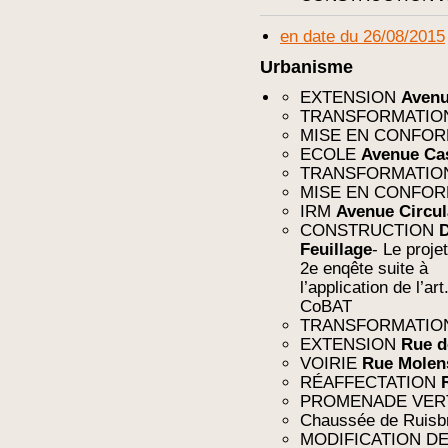
en date du 26/08/2015
Urbanisme
EXTENSION
Avenu
TRANSFORMATI
MISE EN CONFO
ECOLE
Avenue Cas
TRANSFORMATI
MISE EN CONFO
IRM
Avenue Circul
CONSTRUCTION
D
Feuillage
- Le proje
2e enqête suite à
l’application de l’ar
CoBAT
TRANSFORMATI
EXTENSION
Rue d
VOIRIE
Rue Molen
RÉAFFECTATION
PROMENADE VE
Chaussée de Ruis
MODIFICATION D