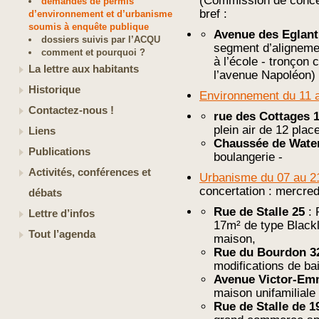
(Commission de concer
demandes de permis
bref :
d’environnement et d’urbanisme
soumis à enquête publique
Avenue des Eglant
dossiers suivis par l’ACQU
segment d’aligneme
comment et pourquoi ?
à l’école - tronçon 
La lettre aux habitants
l’avenue Napoléon)
Historique
Environnement du 11 
Contactez-nous !
rue des Cottages 
plein air de 12 plac
Liens
Chaussée de Wate
Publications
boulangerie -
Activités, conférences et
Urbanisme du 07 au 2
concertation : mercred
débats
Rue de Stalle 25
: 
Lettre d’infos
17m² de type Blackl
Tout l’agenda
maison,
Rue du Bourdon 3
modifications de ba
Avenue Victor-Emm
maison unifamiliale
Rue de Stalle de 1