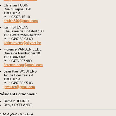
Christian HUBIN
Rue du repos, 128
1180 Uccle
tél. : 02375 15 10
chubin346@gmail.com
Karin STEVENS
Chaussée de Boitsfort 130
1170 Watermael-Boitsfort
tél. : 0497 82 93 60
karinstevens@skynet.be
Florence VANDEN EEDE
Drève de Rembucher 10
1170 Bruxelles
tél. : 0476 927 980
florence.acqu@gmail.com
Jean Paul WOUTERS
Av. de Foestraets 4
1180 Uccle
tél. : 0497 59 95 06
jpwouter@gmail.com
Présidents d’honneur
Bernard JOURET
Denys RYELANDT
mise à jour - 01 2024