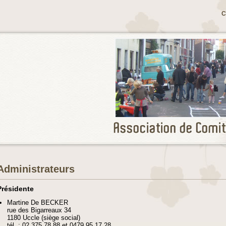
C
Administrateurs
Présidente
Martine De BECKER
rue des Bigarreaux 34
1180 Uccle (siège social)
tél. : 02 375 78 88 et 0479 95 17 28