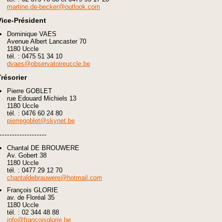
martine.de-becker@outlook.com
Vice-Président
Dominique VAES
Avenue Albert Lancaster 70
1180 Uccle
tél. : 0475 51 34 10
dvaes@observatoireuccle.be
Trésorier
Pierre GOBLET
rue Edouard Michiels 13
1180 Uccle
tél. : 0476 60 24 80
pierregoblet@skynet.be
-------------------
Chantal DE BROUWERE
Av. Gobert 38
1180 Uccle
tél. : 0477 29 12 70
chantaldebrauwere@hotmail.com
François GLORIE
av. de Floréal 35
1180 Uccle
tél. : 02 344 48 88
info@francoisglorie.be