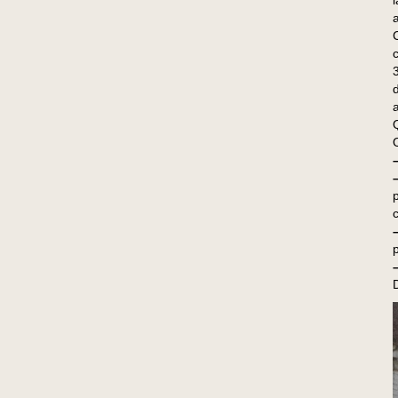
a
a
O