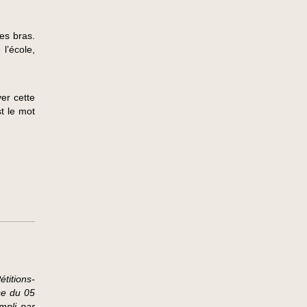
es bras.
l’école,
er cette
st le mot
titions-
se du 05
mpli par