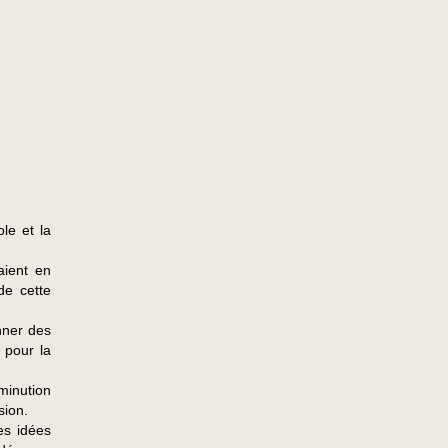
ole et la
aient en
de cette
onner des
 pour la
iminution
sion.
es idées