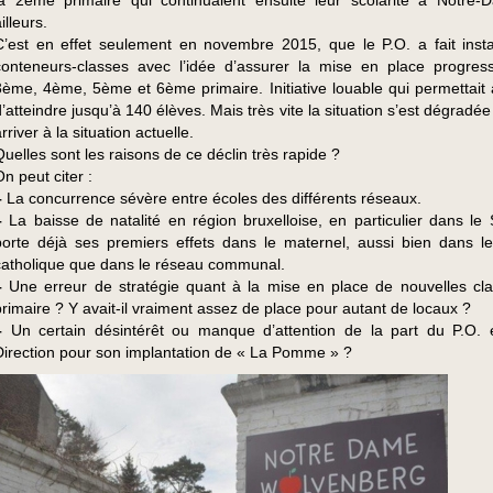
la 2ème primaire qui continuaient ensuite leur scolarité à Notre
illeurs.
C’est en effet seulement en novembre 2015, que le P.O. a fait insta
conteneurs-classes avec l’idée d’assurer la mise en place progres
3ème, 4ème, 5ème et 6ème primaire. Initiative louable qui permettait à
d’atteindre jusqu’à 140 élèves. Mais très vite la situation s’est dégradé
rriver à la situation actuelle.
Quelles sont les raisons de ce déclin très rapide ?
n peut citer :
–
La concurrence sévère entre écoles des différents réseaux.
–
La baisse de natalité en région bruxelloise, en particulier dans le 
porte déjà ses premiers effets dans le maternel, aussi bien dans l
catholique que dans le réseau communal.
–
Une erreur de stratégie quant à la mise en place de nouvelles cl
primaire ? Y avait-il vraiment assez de place pour autant de locaux ?
–
Un certain désintérêt ou manque d’attention de la part du P.O. 
Direction pour son implantation de « La Pomme » ?