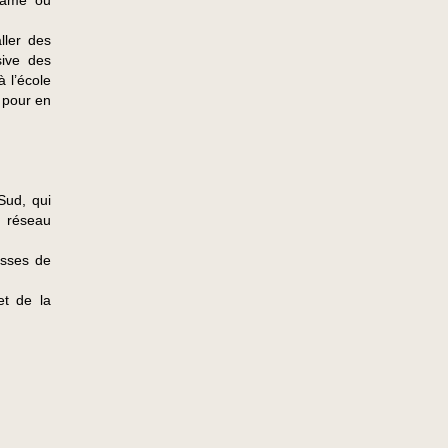
-Dame ou
ller des
sive des
 l’école
e pour en
Sud, qui
e réseau
asses de
et de la