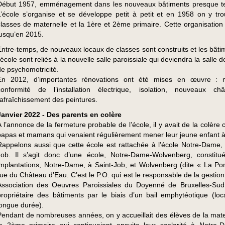
Début 1957, emménagement dans les nouveaux bâtiments presque t
L’école s’organise et se développe petit à petit et en 1958 on y tr
classes de maternelle et la 1ère et 2ème primaire. Cette organisation
jusqu’en 2015.
Entre-temps, de nouveaux locaux de classes sont construits et les bâti
l’école sont reliés à la nouvelle salle paroissiale qui deviendra la salle 
de psychomotricité.
En 2012, d’importantes rénovations ont été mises en œuvre : 
conformité de l’installation électrique, isolation, nouveaux ch
rafraîchissement des peintures.
Janvier 2022 - Des parents en colère
A l’annonce de la fermeture probable de l’école, il y avait de la colère
papas et mamans qui venaient régulièrement mener leur jeune enfant à 
Rappelons aussi que cette école est rattachée à l’école Notre-Dame, 
Job. Il s’agit donc d’une école, Notre-Dame-Wolvenberg, constit
implantations, Notre-Dame, à Saint-Job, et Wolvenberg (dite « La P
rue du Château d’Eau. C’est le P.O. qui est le responsable de la gestion 
Association des Oeuvres Paroissiales du Doyenné de Bruxelles-Sud
propriétaire des bâtiments par le biais d’un bail emphytéotique (loc
longue durée).
Pendant de nombreuses années, on y accueillait des élèves de la mate