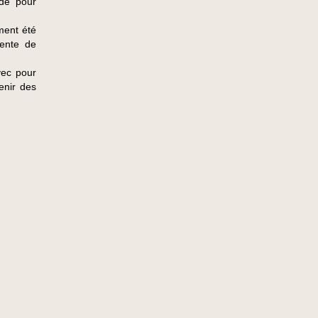
ndé pour
ment été
ente de
vec pour
venir des