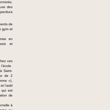
erminés.
ouve des
 perdura
ments de
de gym et
mise en
âssis et
 chez ces
l’école.
à Saint-
uée de 2
omme »),
et l’asbl
 qui est
ation de
rnelle à