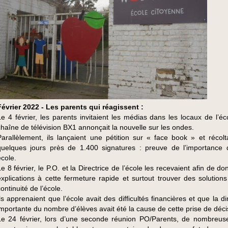
Février 2022 - Les parents qui réagissent :
Le 4 février, les parents invitaient les médias dans les locaux de l’éc
chaîne de télévision BX1 annonçait la nouvelle sur les ondes.
Parallèlement, ils lançaient une pétition sur « face book » et récolt
quelques jours près de 1.400 signatures : preuve de l’importance 
école.
Le 8 février, le P.O. et la Directrice de l’école les recevaient afin de d
explications à cette fermeture rapide et surtout trouver des solutions
ontinuité de l’école.
Ils apprenaient que l’école avait des difficultés financières et que la d
importante du nombre d’élèves avait été la cause de cette prise de déci
Le 24 février, lors d’une seconde réunion PO/Parents, de nombreus