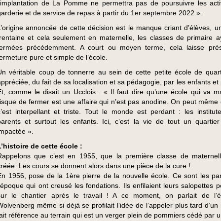
l’implantation de La Pomme ne permettra pas de poursuivre les acti
garderie et de service de repas à partir du 1er septembre 2022 ».
L’origine annoncée de cette décision est le manque criant d’élèves, un
trentaine et cela seulement en maternelle, les classes de primaire a
fermées précédemment. A court ou moyen terme, cela laisse prés
fermeture pure et simple de l’école.
Un véritable coup de tonnerre au sein de cette petite école de quarti
appréciée, du fait de sa localisation et sa pédagogie, par les enfants et
Et, comme le disait un Ucclois : « Il faut dire qu’une école qui va ma
risque de fermer est une affaire qui n’est pas anodine. On peut même 
c’est interpellant et triste. Tout le monde est perdant : les institute
parents et surtout les enfants. Ici, c’est la vie de tout un quartier
impactée ».
L’histoire de cette école :
Rappelons que c’est en 1955, que la première classe de maternel
créée. Les cours se donnent alors dans une pièce de la cure !
En 1956, pose de la 1ère pierre de la nouvelle école. Ce sont les pa
l’époque qui ont creusé les fondations. Ils enfilaient leurs salopettes p
sur le chantier après le travail ! A ce moment, on parlait de l’
Wolvenberg même si déjà se profilait l’idée de l’appeler plus tard d’un
fait référence au terrain qui est un verger plein de pommiers cédé par u