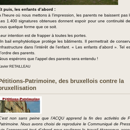
Et puis, les enfants d’abord :
A l’heure où nous mettons à l’impression, les parents ne baissent pas l
Les 1.400 signatures obtenues donnent espoir pour une continuité de 
sous quelque forme que ce soit.
Leur intention est de frapper à toutes les portes.
Un bail emphytéotique protège les bâtiments. Il permettrait de conserv
infrastructure dans l’intérêt de l’enfant. « Les enfants d’abord ». Tel e
d’ordre des parents.
Nous espérons que l’appel des parents sera entendu !
Xavier RETAILLEAU
Pétitions-Patrimoine, des bruxellois contre la
bruxellisation
C’est non sans peine que l’ACQU apprend la fin des activités de Pé
Patrimoine. Nous avons choisi de reproduire le Communiqué de Pres
juin l’annonçant tout d’abord pour souligner le travail titanesque acco