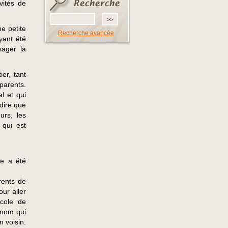
vités de
e petite
Recherche avancée
yant été
ager la
er, tant
 parents.
l et qui
dire que
urs, les
 qui est
le a été
rents de
our aller
école de
 nom qui
n voisin.