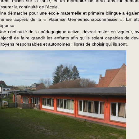
furent mises sur la table, et un moratoire de deux ans fut dema
ssurer la continuité de l’école.
Une démarche pour une école maternelle et primaire bilingue a égale
menée auprès de la « Vlaamse Gemeenschapcommissie ». En att
réponse.
Une continuité de la pédagogique active, devrait rester en vigueur, a
objectif de faire grandir les enfants afin qu’ils soient capables de de
citoyens responsables et autonomes ; libres de choisir qui ils sont.