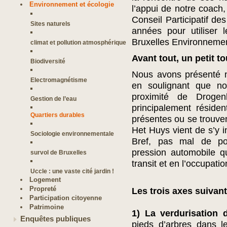
Environnement et écologie
l’appui de notre coach,
Conseil Participatif d
Sites naturels
années pour utiliser 
Bruxelles Environnemen
climat et pollution atmosphérique
Avant tout, un petit to
Biodiversité
Nous avons présenté n
Electromagnétisme
en soulignant que no
proximité de Droge
Gestion de l’eau
principalement résident
Quartiers durables
présentes ou se trouven
Het Huys vient de s’y i
Sociologie environnementale
Bref, pas mal de po
pression automobile qu
survol de Bruxelles
transit et en l’occupat
Uccle : une vaste cité jardin !
Logement
Propreté
Les trois axes suivan
Participation citoyenne
Patrimoine
1) La verdurisation 
Enquêtes publiques
pieds d’arbres dans le 