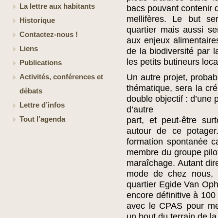
La lettre aux habitants
bacs pouvant contenir 
mellifères. Le but se
Historique
quartier mais aussi sen
Contactez-nous !
aux enjeux alimentaires
Liens
de la biodiversité par l
les petits butineurs loc
Publications
Un autre projet, proba
Activités, conférences et
thématique, sera la créa
débats
double objectif : d’une
Lettre d’infos
d’autre
Tout l’agenda
part, et peut-être sur
autour de ce potager
formation spontanée c
membre du groupe pilot
maraîchage. Autant dire
mode de chez nous, 
quartier Egide Van Ophe
encore définitive à 10
avec le CPAS pour met
un bout du terrain de 