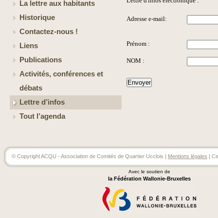
Lettre d'infos électronique :
La lettre aux habitants
Historique
Adresse e-mail:
Contactez-nous !
Prénom :
Liens
Publications
NOM :
Activités, conférences et
débats
Lettre d’infos
Tout l’agenda
© Copyright ACQU - Association de Comités de Quartier Ucclois |
Mentions légales
| Ce
Avec le soutien de
la Fédération Wallonie-Bruxelles