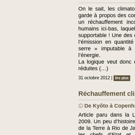
On le sait, les clima
garde à propos des co
un réchauffement inco
humains ici-bas, laquel
supportable ! Une des 
l’émission en quantit
serre » imputable à
l’énergie.
La logique veut donc 
réduites (…)
31 octobre 2012 |
lire plus
Réchauffement clim
De Kyôto à Copen
Article paru dans la 
2009. Un peu d’histoir
de la Terre à Rio de Ja
les chefs d’Etat et