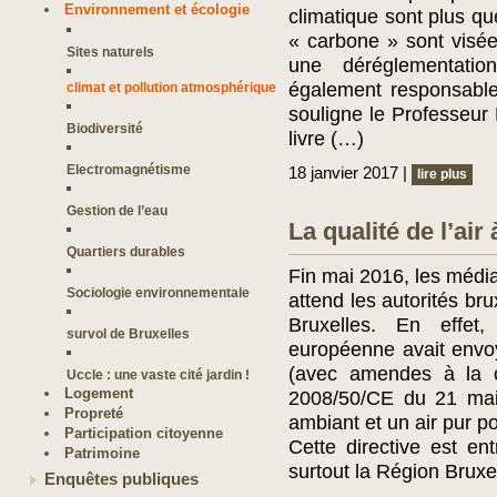
Environnement et écologie
climatique sont plus que
« carbone » sont visées
Sites naturels
une déréglementation
également responsabl
climat et pollution atmosphérique
souligne le Professeu
Biodiversité
livre (…)
Electromagnétisme
18 janvier 2017 |
lire plus
Gestion de l’eau
La qualité de l’air
Quartiers durables
Fin mai 2016, les médias
Sociologie environnementale
attend les autorités bru
Bruxelles. En effe
survol de Bruxelles
européenne avait envo
(avec amendes à la c
Uccle : une vaste cité jardin !
Logement
2008/50/CE du 21 mai 
Propreté
ambiant et un air pur po
Participation citoyenne
Cette directive est en
Patrimoine
surtout la Région Bruxe
Enquêtes publiques