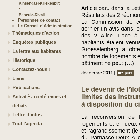
Kinsendael-Kriekenput
Article paru dans la Le
Résultats des 2 réunio
Bascule-Rivoli
Personnes de contact
La Commission de co
Le Conseil d’Administration
dernier un avis dans le
Thématiques d’action
des 2 Alice. Face à 
habitants étaient ven
Enquêtes publiques
Groeselenberg a obte
La lettre aux habitants
nombre de logements es
Historique
bâtiment ne peut (…)
Contactez-nous !
décembre 2011 |
lire plus
Liens
Publications
Le devenir de l’ïl
limites des instr
Activités, conférences et
à disposition du c
débats
Lettre d’infos
La reconversion de 
logements et en deux un
Tout l’agenda
et l’agrandissement (le 
du Parnasse-Deux Alic