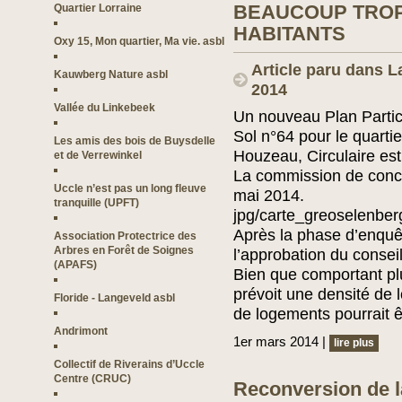
BEAUCOUP TROP
Quartier Lorraine
HABITANTS
Oxy 15, Mon quartier, Ma vie. asbl
Article paru dans L
Kauwberg Nature asbl
2014
Vallée du Linkebeek
Un nouveau Plan Parti
Sol n°64 pour le quarti
Les amis des bois de Buysdelle
Houzeau, Circulaire est
et de Verrewinkel
La commission de conce
Uccle n’est pas un long fleuve
mai 2014.
tranquille (UPFT)
jpg/carte_greoselenber
Après la phase d’enquêt
Association Protectrice des
Arbres en Forêt de Soignes
l’approbation du conse
(APAFS)
Bien que comportant plu
prévoit une densité de
Floride - Langeveld asbl
de logements pourrait ê
Andrimont
1er mars 2014 |
lire plus
Collectif de Riverains d’Uccle
Centre (CRUC)
Reconversion de la