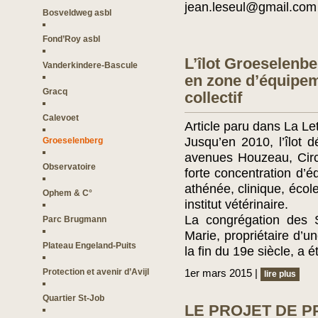
jean.leseul@gmail.com
Bosveldweg asbl
Fond’Roy asbl
L’îlot Groeselenb
Vanderkindere-Bascule
en zone d’équipeme
Gracq
collectif
Calevoet
Article paru dans La Le
Jusqu’en 2010, l’îlot d
Groeselenberg
avenues Houzeau, Circu
Observatoire
forte concentration d’éq
athénée, clinique, écol
Ophem & C°
institut vétérinaire.
La congrégation des 
Parc Brugmann
Marie, propriétaire d’u
Plateau Engeland-Puits
la fin du 19e siècle, a 
Protection et avenir d’Avijl
1er mars 2015 |
lire plus
Quartier St-Job
LE PROJET DE P