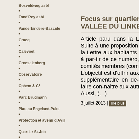
Bosveldweg asbl
Fond’Roy asbl
Focus sur quarti
VALLÉE DU LIN
Vanderkindere-Bascule
Article paru dans la 
Gracq
Suite à une proposition
Calevoet
la Lettre aux habitants
à par-tir de ce numéro
Groeselenberg
comités membres (comité
L’objectif est d’offrir au
Observatoire
supplémentaire en de-
faire con-naitre aux aut
Ophem & C°
Aussi, (…)
Parc Brugmann
3 juillet 2013 |
lire plus
Plateau Engeland-Puits
Protection et avenir d’Avijl
Quartier St-Job