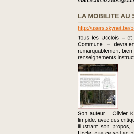
marcschmitz2804@out
LA MOBILITE AU
http://users.skynet.be/
Tous les Ucclois – e
Commune – devraien
remarquablement bien c
renseignements instruct
Son auteur – Olivier 
limpide, avec des criti
illustrant son propos
Uccle, que ce soit en bu