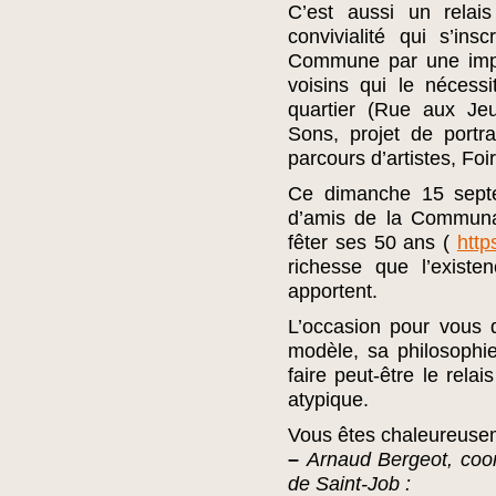
C’est aussi un relais
convivialité qui s’in
Commune par une impli
voisins qui le nécess
quartier (Rue aux Je
Sons, projet de portr
parcours d’artistes, Fo
Ce dimanche 15 septe
d’amis de la Communa
fêter ses 50 ans (
http
richesse que l’existe
apportent.
L’occasion pour vous 
modèle, sa philosophie
faire peut-être le relai
atypique.
Vous êtes chaleureuseme
–
Arnaud Bergeot, co
de Saint-Job :