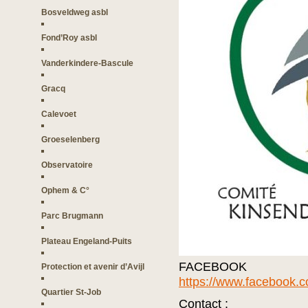
Bosveldweg asbl
Fond’Roy asbl
Vanderkindere-Bascule
Gracq
Calevoet
Groeselenberg
Observatoire
Ophem & C°
Parc Brugmann
Plateau Engeland-Puits
FAC
Protection et avenir d’Avijl
https://www.facebook
Quartier St-Job
Contact :