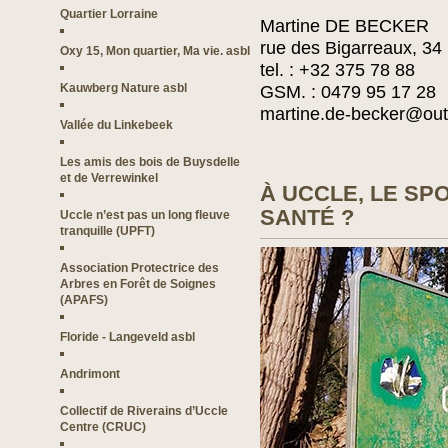
Quartier Lorraine
Martine DE BECKER
rue des Bigarreaux, 34
Oxy 15, Mon quartier, Ma vie. asbl
tel. : +32 375 78 88
Kauwberg Nature asbl
GSM. : 0479 95 17 28
martine.de-becker@ou
Vallée du Linkebeek
Les amis des bois de Buysdelle
et de Verrewinkel
À UCCLE, LE SP
SANTÉ ?
Uccle n’est pas un long fleuve
tranquille (UPFT)
Association Protectrice des
Arbres en Forêt de Soignes
(APAFS)
Floride - Langeveld asbl
Andrimont
Collectif de Riverains d’Uccle
Centre (CRUC)