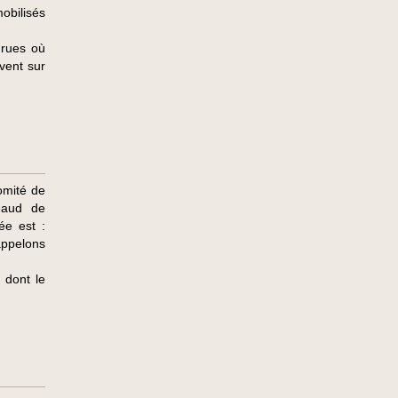
obilisés
 rues où
vent sur
omité de
eaud de
ée est :
appelons
 dont le