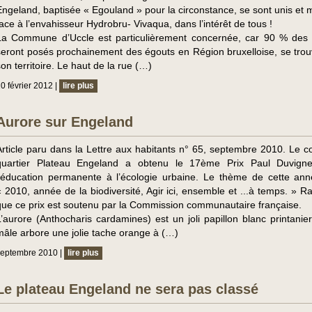
Engeland, baptisée « Egouland » pour la circonstance, se sont unis et m
face à l’envahisseur Hydrobru- Vivaqua, dans l’intérêt de tous !
La Commune d’Uccle est particulièrement concernée, car 90 % des
seront posés prochainement des égouts en Région bruxelloise, se trou
son territoire. Le haut de la rue (…)
0 février 2012 |
lire plus
Aurore sur Engeland
Article paru dans la Lettre aux habitants n° 65, septembre 2010. Le c
quartier Plateau Engeland a obtenu le 17ème Prix Paul Duvign
l’éducation permanente à l’écologie urbaine. Le thème de cette ann
« 2010, année de la biodiversité, Agir ici, ensemble et ...à temps. » R
que ce prix est soutenu par la Commission communautaire française.
L’aurore (Anthocharis cardamines) est un joli papillon blanc printanier
mâle arbore une jolie tache orange à (…)
septembre 2010 |
lire plus
Le plateau Engeland ne sera pas classé