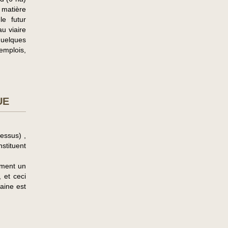
matière
le futur
u viaire
quelques
emplois,
UE
essus) ,
nstituent
ement un
 et ceci
maine est