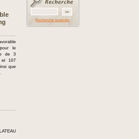
ble
Recherche avancée
ng
avorable
pour le
le de 3
 et 107
insi que
.
LATEAU