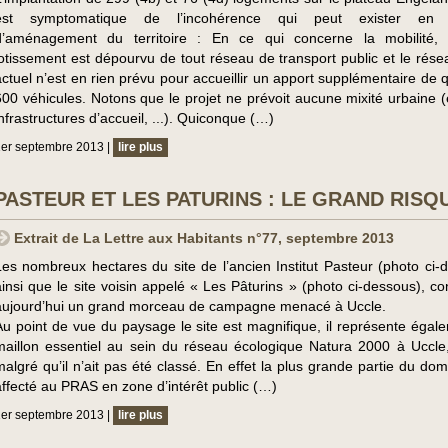
est symptomatique de l’incohérence qui peut exister en 
d’aménagement du territoire : En ce qui concerne la mobilité, 
lotissement est dépourvu de tout réseau de transport public et le résea
actuel n’est en rien prévu pour accueillir un apport supplémentaire de 
600 véhicules. Notons que le projet ne prévoit aucune mixité urbaine (
infrastructures d’accueil, ...). Quiconque (…)
er septembre 2013 |
lire plus
PASTEUR ET LES PATURINS : LE GRAND RISQ
Extrait de La Lettre aux Habitants n°77, septembre 2013
Les nombreux hectares du site de l’ancien Institut Pasteur (photo ci-d
ainsi que le site voisin appelé « Les Pâturins » (photo ci-dessous), co
aujourd’hui un grand morceau de campagne menacé à Uccle.
Au point de vue du paysage le site est magnifique, il représente égal
maillon essentiel au sein du réseau écologique Natura 2000 à Uccle,
malgré qu’il n’ait pas été classé. En effet la plus grande partie du do
affecté au PRAS en zone d’intérêt public (…)
er septembre 2013 |
lire plus