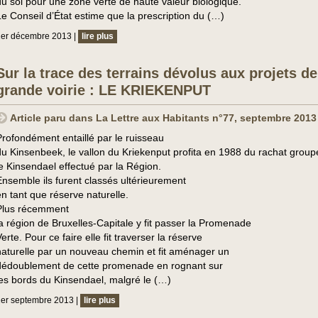
du sol pour une zone verte de haute valeur biologique.
Le Conseil d’État estime que la prescription du (…)
1er décembre 2013 |
lire plus
Sur la trace des terrains dévolus aux projets de
grande voirie : LE KRIEKENPUT
Article paru dans La Lettre aux Habitants n°77, septembre 2013
Profondément entaillé par le ruisseau
du Kinsenbeek, le vallon du Kriekenput profita en 1988 du rachat grou
le Kinsendael effectué par la Région.
Ensemble ils furent classés ultérieurement
en tant que réserve naturelle.
Plus récemment
la région de Bruxelles-Capitale y fit passer la Promenade
erte. Pour ce faire elle fit traverser la réserve
naturelle par un nouveau chemin et fit aménager un
dédoublement de cette promenade en rognant sur
les bords du Kinsendael, malgré le (…)
er septembre 2013 |
lire plus