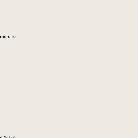
rière le
d (6 ha)