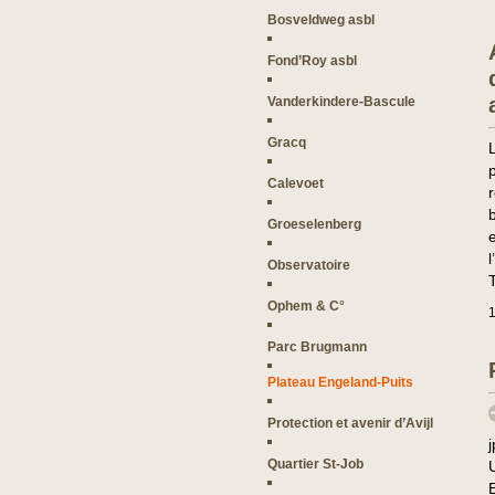
Bosveldweg asbl
Fond’Roy asbl
Vanderkindere-Bascule
Gracq
Calevoet
Groeselenberg
Observatoire
T
Ophem & C°
1
Parc Brugmann
Plateau Engeland-Puits
Protection et avenir d’Avijl
Quartier St-Job