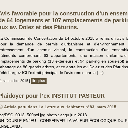
Avis favorable pour la construction d’un ensem
de 64 logements et 107 emplacements de parki
aux av. Dolez et des Pâturins.
La Commission de Concertation du 14 octobre 2015 a remis un avis f
pour la demande de permis d’urbanisme et d’environnement 
redressement d’un chemin vicinal, la construction d’un ensemb
bâtiments comprenant 63 appartements, une maison unifamiliale
emplacements de parking (13 extérieurs et 94 parking en sous-sol) a
l’abattage de 86 grands arbres, et ce entre les av. Dolez et des Pâturins
éléchargez ICI l’extrait principal de l’avis remis par la (…)
1 septembre 2015 |
lire plus
Plaidoyer pour l’ex INSTITUT PASTEUR
Article paru dans La Lettre aux Habitants n°83, mars 2015.
jpg/DSC_0018_500pxl.jpg photo : acqu juin 2013
UN DOUBLE ENJEU : CONSERVER LA VALEUR ÉCOLOGIQUE DU P
ENGELAND ;