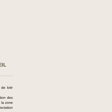
EIL
de lotir
tion des
à la zone
fectation