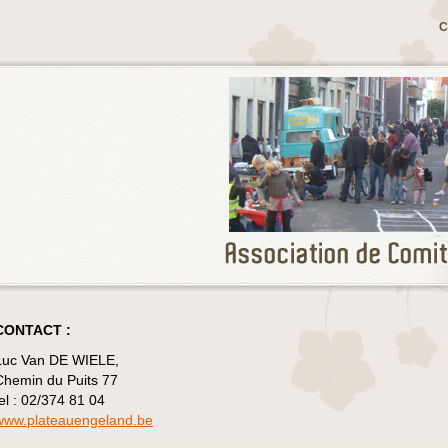
C
CONTACT :
Luc Van DE WIELE,
Chemin du Puits 77
tel : 02/374 81 04
www.plateauengeland.be