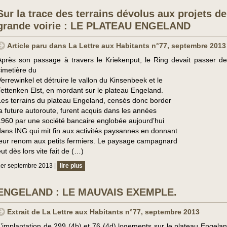
Sur la trace des terrains dévolus aux projets de
grande voirie : LE PLATEAU ENGELAND
Article paru dans La Lettre aux Habitants n°77, septembre 2013
Après son passage à travers le Kriekenput, le Ring devait passer der
cimetière du
Verrewinkel et détruire le vallon du Kinsenbeek et le
Tettenken Elst, en mordant sur le plateau Engeland.
Les terrains du plateau Engeland, censés donc border
la future autoroute, furent acquis dans les années
1960 par une société bancaire englobée aujourd’hui
dans ING qui mit fin aux activités paysannes en donnant
leur renom aux petits fermiers. Le paysage campagnard
ut dès lors vite fait de (…)
er septembre 2013 |
lire plus
ENGELAND : LE MAUVAIS EXEMPLE.
Extrait de La Lettre aux Habitants n°77, septembre 2013
L’implantation de 299 (4b) et 76 (4d) logements sur le plateau Engelan