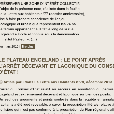
PRÉSERVER UNE ZONE D’INTÉRÊT COLLECTIF.
L’objet de la présente note, réalisée dans la foulée
de la Lettre aux habitants n°77 (dossier anniversaire),
vise à faire prendre conscience de l’enjeu
écologique et urbain que représentent les 24 ha
de terrain appartenant à l’Etat le long de la rue
Engeland à Uccle et connus sous la dénomination
« Institut Pasteur ». (…)
er mars 2015 |
lire plus
LE PLATEAU ENGELAND : LE POINT APRÈS
L’ARRÊT DÉCEVANT ET LACONIQUE DU CONS
D’ÉTAT !
Article paru dans La Lettre aux Habitants n°78, décembre 2013
L’arrêt du Conseil d’Etat relatif au recours en annulation du permis 
Engeland est extrêmement décevant et laconique sur bien des points.
Un seul des arguments et points soulevés dans la requête en annula
abitants a été jugé recevable, à savoir la prescription littérale relative 
de lisière qui n’est pas conforme à la prescription du Plan régional d’af