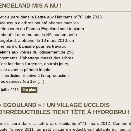
ENGELAND MIS A NU !
Article paru dans la Lettre aux Habitants n°76, juin 2013.
Beaucoup d’arbres ont été abattus mais les
défenseurs du Plateau Engeland sont toujours
debout ! Le promoteur, la SA momentanée
Engeland, a obtenu, le 18 mars 2013, un
permis d’urbanisme pour les travaux
relatifs aux voiries du lotissement de 298
logements. L’abattage massif des arbres
’est fait dans l’urgence, en trois jours,
juste avant la période légale
’interdiction relative à la reproduction
des espèces (du 1er (…)
 juillet 2013 |
lire plus
« EGOULAND » ! UN VILLAGE UCCLOIS
D’IRRÉDUCTIBLES TIENT TÊTE À HYDROBRU !
Article paru dans la Lettre aux Habitants n°71, mars 2012. Comment
toute l’année 2011, un petit village d’irréductibles habitants du haut 