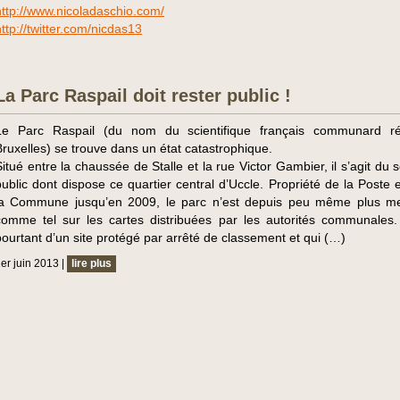
http://www.nicoladaschio.com/
http://twitter.com/nicdas13
La Parc Raspail doit rester public !
Le Parc Raspail (du nom du scientifique français communard ré
Bruxelles) se trouve dans un état catastrophique.
Situé entre la chaussée de Stalle et la rue Victor Gambier, il s’agit du 
public dont dispose ce quartier central d’Uccle. Propriété de la Poste 
la Commune jusqu’en 2009, le parc n’est depuis peu même plus m
comme tel sur les cartes distribuées par les autorités communales. I
pourtant d’un site protégé par arrêté de classement et qui (…)
er juin 2013 |
lire plus