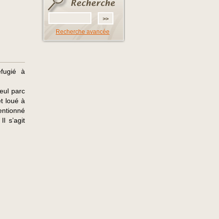
Recherche avancée
fugié à
seul parc
et loué à
entionné
l s’agit