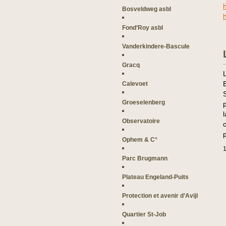
Bosveldweg asbl
Fond’Roy asbl
Vanderkindere-Bascule
Gracq
Calevoet
Groeselenberg
Observatoire
Ophem & C°
1
Parc Brugmann
Plateau Engeland-Puits
Protection et avenir d’Avijl
Quartier St-Job