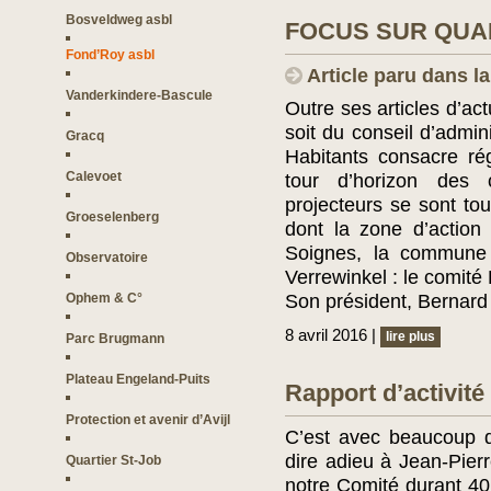
Bosveldweg asbl
FOCUS SUR QUART
Fond’Roy asbl
Article paru dans l
Vanderkindere-Bascule
Outre ses articles d’act
soit du conseil d’admin
Gracq
Habitants consacre ré
Calevoet
tour d’horizon des
projecteurs se sont tou
Groeselenberg
dont la zone d’action
Soignes, la commune
Observatoire
Verrewinkel : le comité
Ophem & C°
Son président, Bernard 
8 avril 2016 |
lire plus
Parc Brugmann
Plateau Engeland-Puits
Rapport d’activité
Protection et avenir d’Avijl
C’est avec beaucoup 
dire adieu à Jean-Pierr
Quartier St-Job
notre Comité durant 40 