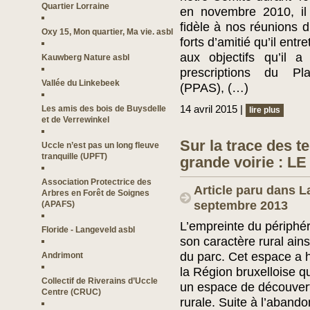
Quartier Lorraine
en novembre 2010, il 
fidèle à nos réunions d
Oxy 15, Mon quartier, Ma vie. asbl
forts d’amitié qu’il ent
aux objectifs qu’il a
Kauwberg Nature asbl
prescriptions du Pla
Vallée du Linkebeek
(PPAS), (…)
14 avril 2015 |
Les amis des bois de Buysdelle
lire plus
et de Verrewinkel
Sur la trace des t
Uccle n’est pas un long fleuve
tranquille (UPFT)
grande voirie : 
Association Protectrice des
Article paru dans L
Arbres en Forêt de Soignes
septembre 2013
(APAFS)
L’empreinte du périphéri
Floride - Langeveld asbl
son caractère rural ain
du parc. Cet espace a 
Andrimont
la Région bruxelloise qu
Collectif de Riverains d’Uccle
un espace de découverte
Centre (CRUC)
rurale. Suite à l’abando