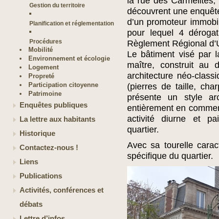
la rue des Carmélites,
Gestion du territoire
découvrent une enquête
d’un promoteur immobi
Planification et réglementation
pour lequel 4 déroga
Procédures
Règlement Régional d’
Mobilité
Le bâtiment visé par 
Environnement et écologie
maître, construit au
Logement
architecture néo-clas
Propreté
Participation citoyenne
(pierres de taille, cha
Patrimoine
présente un style arc
Enquêtes publiques
entièrement en commer
activité diurne et pa
La lettre aux habitants
quartier.
Historique
Avec sa tourelle caract
Contactez-nous !
spécifique du quartier.
Liens
Publications
Activités, conférences et
débats
Lettre d’infos